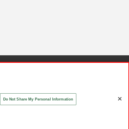
針と検証結果
お取引先さまとともに
お問い合わせ
Do Not Share My Personal Information
ASHIKI Co., Ltd. All Rights Reserved.