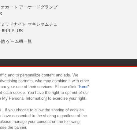
リオカート アーケードグランプ
X
岸ミッドナイト マキシマムチュ
 6RR PLUS
の他 ゲーム機一覧
サイトポリシー
プライバシーポリシー
ウェブアクセシビリティ方
raffic and to personalize content and ads. We
advertising partners, who may combine it with other
rom your use of their services. Please click "
here
"
供について
カスタマーハラスメント対応方針
よくあるご質問・
f each cookie. You have the right to opt out of our
e My Personal Information] to exercise your right.
 , if you choose to allow the sharing of cookies
to have consented to the sharing regardless of the
, please manage your consent on the following
lose the banner.
ndai Namco Amusement Lab Inc.
©Bandai Namco Experience Inc.
©HANAY