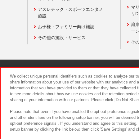
マ
アスレチック・スポーツエンタメ
リD
施設
湾
お子様・ファミリー向け施設
ーン
その他の施設・サービス
そ
関連会社
サステナビリティ
We collect unique personal identifiers such as cookies to analyze our t
share information about your use of our website with our analytics and 
information that you have provided to them or that they have collected f
食品のご提
to see more details about how we use cookies and the retention period o
sharing of your information with our partners. Please click [Do Not Shar
Please note that even if you have enabled the opt-out preference signals
and other identifiers on the following setup banner, you will be deemed 
opt-out preference signals . If you understand and agree to this setting
setup banner by clicking the link below, then click 'Save Settings' and c
©Bandai Namco Amusement Inc.
©Ba