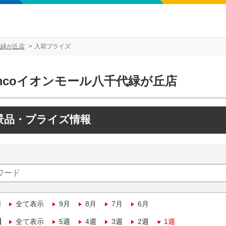
代緑が丘店
入荷プライズ
mcoイオンモール八千代緑が丘店
景品・プライズ情報
月
全て表示
9月
8月
7月
6月
週
全て表示
5週
4週
3週
2週
1週