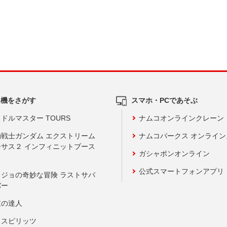
ム機をさがす
スマホ・PCであそぶ
ドルマスター TOURS
ナムコオンラインクレーン
動戦士ガンダム エクストリーム
ナムコパークス オンライ
ーサス２ インフィニットブース
ガシャポンオンライン
公式スマートフォンアプリ
ョジョの奇妙な冒険 ラストサバ
バー
鼓の達人
りスピリッツ