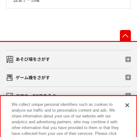
先
あそび場をさがす
ゲーム機をさがす
スマホ・PCであそぶ
We collect unique personal identifiers such as cookies to
analyze our traffic and to personalize content and ads. We
イベント・キャンペーン
share information about your use of our website with our
analytics and advertising partners, who may combine it with
other information that you have provided to them or that they
have collected from your use of their services. Please click