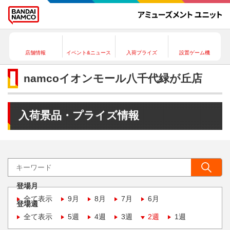
店舗情報
イベント&ニュース
入荷プライズ
設置ゲーム機
namcoイオンモール八千代緑が丘店
入荷景品・プライズ情報
登場月
全て表示
9月
8月
7月
6月
登場週
全て表示
5週
4週
3週
2週
1週