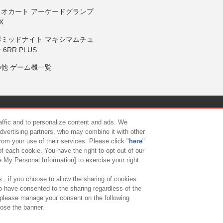
リオカート アーケードグランプ
X
岸ミッドナイト マキシマムチュ
 6RR PLUS
の他 ゲーム機一覧
サイトポリシー
プライバシーポリシー
ウェブアクセシビリティ方
raffic and to personalize content and ads. We
advertising partners, who may combine it with other
rom your use of their services. Please click "
here
"
供について
カスタマーハラスメント対応方針
よくあるご質問・
f each cookie. You have the right to opt out of our
e My Personal Information] to exercise your right.
 , if you choose to allow the sharing of cookies
to have consented to the sharing regardless of the
, please manage your consent on the following
lose the banner.
ndai Namco Amusement Lab Inc.
©Bandai Namco Experience Inc.
©HANAY