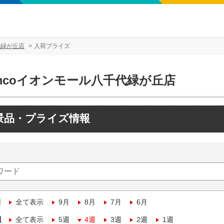
代緑が丘店
入荷プライズ
mcoイオンモール八千代緑が丘店
景品・プライズ情報
月
全て表示
9月
8月
7月
6月
週
全て表示
5週
4週
3週
2週
1週