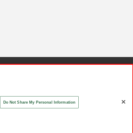
針と検証結果
お取引先さまとともに
お問い合わせ
Do Not Share My Personal Information
ASHIKI Co., Ltd. All Rights Reserved.