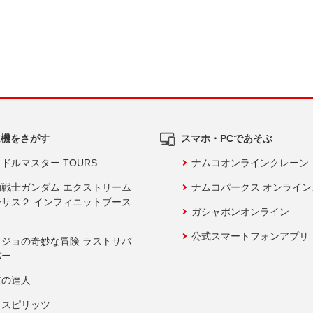
ム機をさがす
スマホ・PCであそぶ
ドルマスター TOURS
ナムコオンラインクレーン
動戦士ガンダム エクストリーム
ナムコパークス オンライ
ーサス２ インフィニットブース
ガシャポンオンライン
公式スマートフォンアプリ
ョジョの奇妙な冒険 ラストサバ
バー
鼓の達人
りスピリッツ