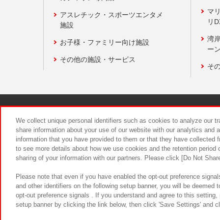
マ
アスレチック・スポーツエンタメ
リD
施設
湾
お子様・ファミリー向け施設
ーン
その他の施設・サービス
そ
関連会社
サステナビリティ
We collect unique personal identifiers such as cookies to analyze our t
share information about your use of our website with our analytics and 
information that you have provided to them or that they have collected f
食品のご提
to see more details about how we use cookies and the retention period o
sharing of your information with our partners. Please click [Do Not Shar
Please note that even if you have enabled the opt-out preference signals
and other identifiers on the following setup banner, you will be deemed 
opt-out preference signals . If you understand and agree to this setting
setup banner by clicking the link below, then click 'Save Settings' and c
©Bandai Namco Amusement Inc.
©Ba