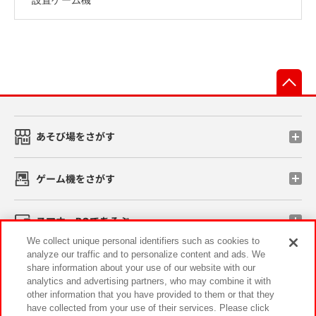
先
あそび場をさがす
ゲーム機をさがす
スマホ・PCであそぶ
We collect unique personal identifiers such as cookies to
analyze our traffic and to personalize content and ads. We
イベント・キャンペーン
share information about your use of our website with our
analytics and advertising partners, who may combine it with
other information that you have provided to them or that they
have collected from your use of their services. Please click