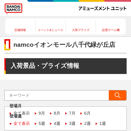
店舗情報
イベント&ニュース
入荷プライズ
設置ゲーム機
namcoイオンモール八千代緑が丘店
入荷景品・プライズ情報
登場月
全て表示
9月
8月
7月
6月
登場週
全て表示
5週
4週
3週
2週
1週