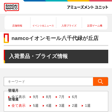
店舗情報
イベント&ニュース
入荷プライズ
設置ゲーム機
namcoイオンモール八千代緑が丘店
入荷景品・プライズ情報
登場月
全て表示
9月
8月
7月
6月
登場週
全て表示
5週
4週
3週
2週
1週