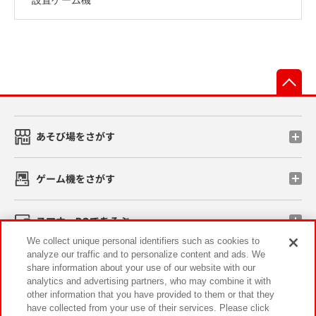
先
あそび場をさがす
ゲーム機をさがす
スマホ・PCであそぶ
We collect unique personal identifiers such as cookies to
analyze our traffic and to personalize content and ads. We
イベント・キャンペーン
share information about your use of our website with our
analytics and advertising partners, who may combine it with
other information that you have provided to them or that they
have collected from your use of their services. Please click