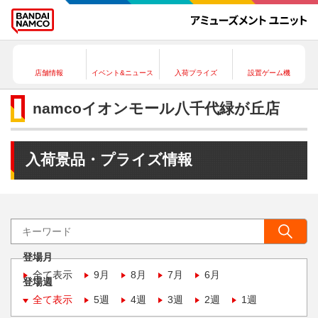
店舗情報
イベント&ニュース
入荷プライズ
設置ゲーム機
namcoイオンモール八千代緑が丘店
入荷景品・プライズ情報
登場月
全て表示
9月
8月
7月
6月
登場週
全て表示
5週
4週
3週
2週
1週