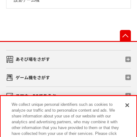
先
あそび場をさがす
ゲーム機をさがす
スマホ・PCであそぶ
We collect unique personal identifiers such as cookies to
analyze our traffic and to personalize content and ads. We
イベント・キャンペーン
share information about your use of our website with our
analytics and advertising partners, who may combine it with
other information that you have provided to them or that they
have collected from your use of their services. Please click