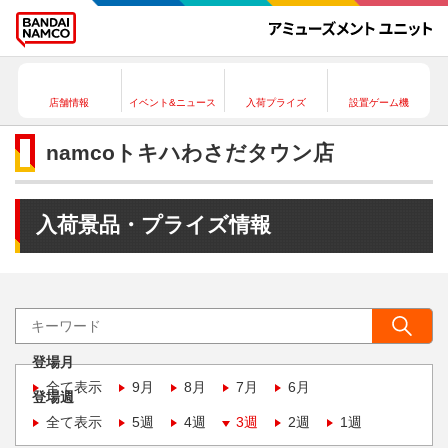
店舗情報
イベント&ニュース
入荷プライズ
設置ゲーム機
namcoトキハわさだタウン店
入荷景品・プライズ情報
登場月
全て表示
9月
8月
7月
6月
登場週
全て表示
5週
4週
3週
2週
1週