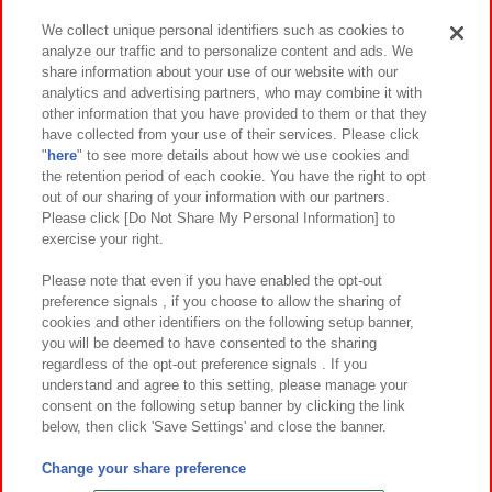
We collect unique personal identifiers such as cookies to
analyze our traffic and to personalize content and ads. We
イベント・キャンペーン
share information about your use of our website with our
analytics and advertising partners, who may combine it with
other information that you have provided to them or that they
have collected from your use of their services. Please click
"
here
" to see more details about how we use cookies and
関連会社
サステナビリティ
サイトポリシー
the retention period of each cookie. You have the right to opt
out of our sharing of your information with our partners.
プライバシーポリシー
ウェブアクセシビリティ方針と検証結果
Please click [Do Not Share My Personal Information] to
exercise your right.
お取引先さまとともに
食品のご提供について
カスタマーハラスメント対応方針
よくあるご質問・お問い合わせ
Please note that even if you have enabled the opt-out
preference signals , if you choose to allow the sharing of
cookies and other identifiers on the following setup banner,
you will be deemed to have consented to the sharing
regardless of the opt-out preference signals . If you
understand and agree to this setting, please manage your
consent on the following setup banner by clicking the link
below, then click 'Save Settings' and close the banner.
©Bandai Namco Amusement Inc.
©Bandai Namco Amusement Lab Inc.
Change your share preference
©Bandai Namco Experience Inc.