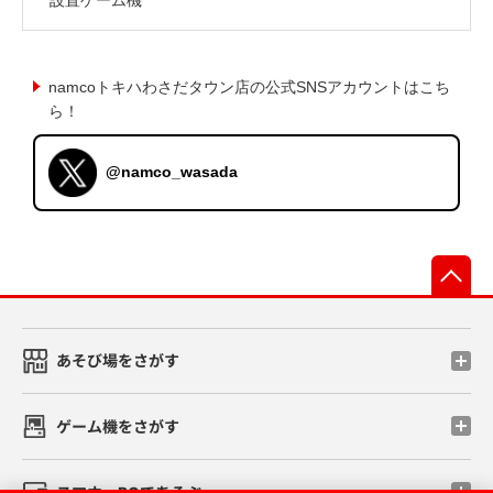
namcoトキハわさだタウン店の公式SNSアカウントはこち
ら！
@namco_wasada
先
あそび場をさがす
ゲーム機をさがす
スマホ・PCであそぶ