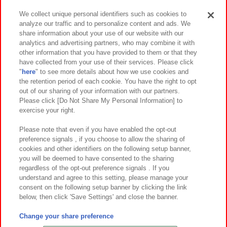
We collect unique personal identifiers such as cookies to
analyze our traffic and to personalize content and ads. We
イベント・キャンペーン
share information about your use of our website with our
analytics and advertising partners, who may combine it with
other information that you have provided to them or that they
have collected from your use of their services. Please click
"
here
" to see more details about how we use cookies and
関連会社
サステナビリティ
サイトポリシー
the retention period of each cookie. You have the right to opt
out of our sharing of your information with our partners.
プライバシーポリシー
ウェブアクセシビリティ方針と検証結果
Please click [Do Not Share My Personal Information] to
exercise your right.
お取引先さまとともに
食品のご提供について
カスタマーハラスメント対応方針
よくあるご質問・お問い合わせ
Please note that even if you have enabled the opt-out
preference signals , if you choose to allow the sharing of
cookies and other identifiers on the following setup banner,
you will be deemed to have consented to the sharing
regardless of the opt-out preference signals . If you
understand and agree to this setting, please manage your
consent on the following setup banner by clicking the link
below, then click 'Save Settings' and close the banner.
©Bandai Namco Amusement Inc.
©Bandai Namco Amusement Lab Inc.
Change your share preference
©Bandai Namco Experience Inc.