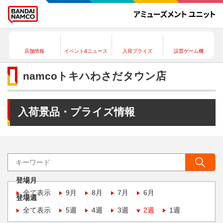
店舗情報
イベント&ニュース
入荷プライズ
設置ゲーム機
namcoトキハわさだタウン店
入荷景品・プライズ情報
登場月
全て表示
9月
8月
7月
6月
登場週
全て表示
5週
4週
3週
2週
1週