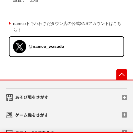
namcoトキハわさだタウン店の公式SNSアカウントはこち
ら！
@namco_wasada
先
あそび場をさがす
ゲーム機をさがす
スマホ・PCであそぶ