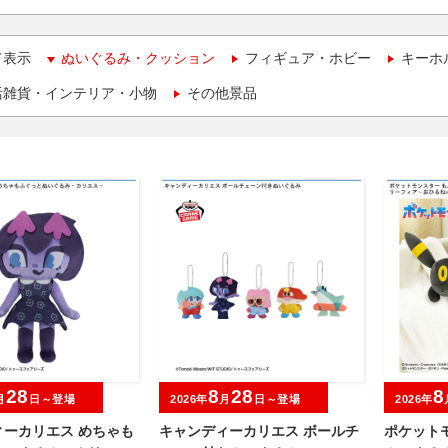
て表示
ぬいぐるみ・クッション
フィギュア・ホビー
キーホ
活雑貨・インテリア・小物
その他景品
28
8
28
8
月
日～登場
2026年
月
日～登場
2026年
ィーカリエス めちゃも
キャンディーカリエス ボールチ
ポケット