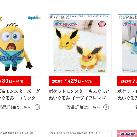
30
7
29
7
月
日～登場
2026年
月
日～登場
2026年
ズ＆モンスターズ グ
ポケットモンスター もふぐっと
ポケット
いぐるみ コミックス
ぬいぐるみ イーブイフレンズ～
ぬいぐる
サンダース・ブースター～おひ
シャワー
るねver.
るねver.