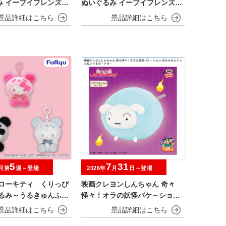
み イーブイフレンズ～
ぬいぐるみ イーブイフレンズ～
ー・リーフィア～おひ
エーフィ・ニンフィア～おひる
ねver.
5
7
31
月第
週～登場
2026年
月
日～登場
ハローキティ くりっぴ
映画クレヨンしんちゃん 奇々
ぐるみ～うるきゅんふわ
怪々！オラの妖怪バケ～ション
めちゃもふぐっとぬいぐるみ シ
ロ