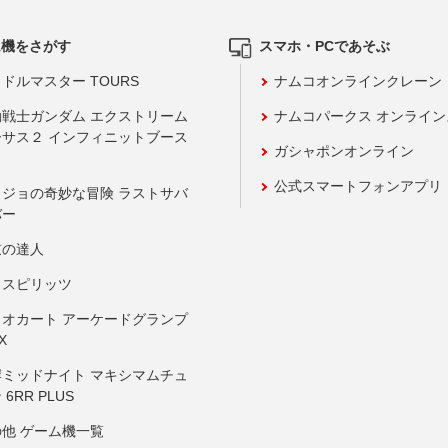
ム機をさがす
スマホ・PCであそぶ
ドルマスター TOURS
ナムコオンラインクレーン
動戦士ガンダム エクストリーム
ナムコパークス オンライ
ーサス２ インフィニットブース
ガシャポンオンライン
公式スマートフォンアプリ
ョジョの奇妙な冒険 ラストサバ
バー
鼓の達人
りスピリッツ
リオカート アーケードグランプ
X
岸ミッドナイト マキシマムチュ
 6RR PLUS
の他 ゲーム機一覧