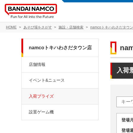
HOME
あそび場をさがす
施設・店舗検索
namcoトキハわさだタウ
na
namcoトキハわさだタウン店
店舗情報
入荷
イベント&ニュース
入荷プライズ
設置ゲーム機
登場
登場