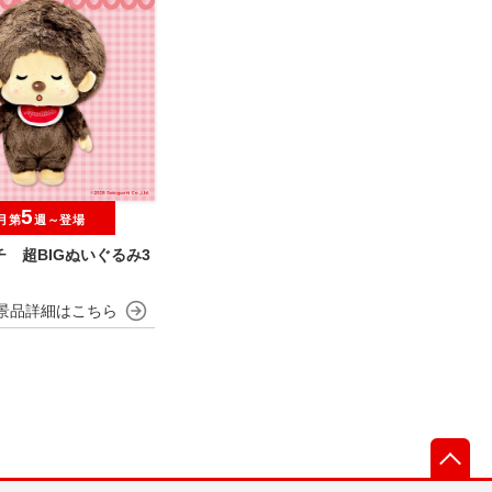
5
月第
週～登場
 超BIGぬいぐるみ3
先