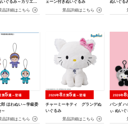
ぬいぐるみ～カリエス
ェーン付きぬいぐるみ
ぬいぐる
ブラッキ
るねver.
5
8
5
8
月第
週～登場
2026年
月第
週～登場
2026年
太郎 ほわぬい～学級委
チャーミーキティ グランデぬ
パンダ 
会～
いぐるみ
ぃ ぬい
ふわ～