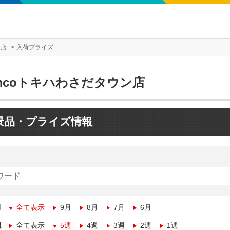
ン店
入荷プライズ
mcoトキハわさだタウン店
景品・プライズ情報
月
全て表示
9月
8月
7月
6月
週
全て表示
5週
4週
3週
2週
1週