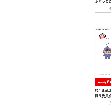
ふぐっと
～
8
2026年
忍たま乱
員長委員