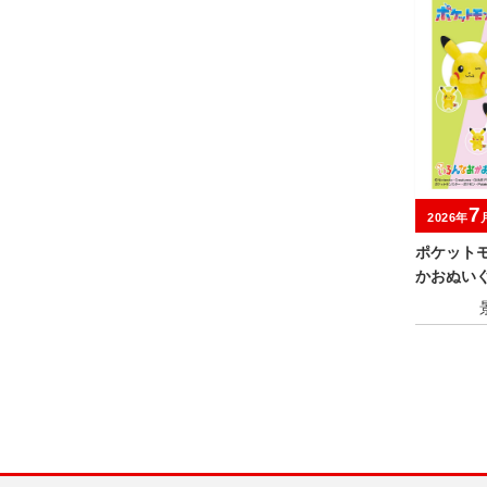
7
2026年
ポケット
かおぬい
0th Anniv