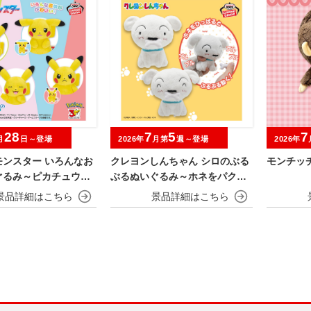
28
7
5
7
月
日～登場
2026年
月第
週～登場
2026年
モンスター いろんなお
クレヨンしんちゃん シロのぶる
モンチッチ
ぐるみ～ピカチュウ～3
ぶるぬいぐるみ～ホネをパク
ersary
ッ！～