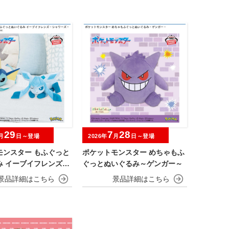
29
7
28
月
日～登場
2026年
月
日～登場
モンスター もふぐっと
ポケットモンスター めちゃもふ
み イーブイフレンズ～
ぐっとぬいぐるみ～ゲンガー～
ズ・グレイシア～おひ