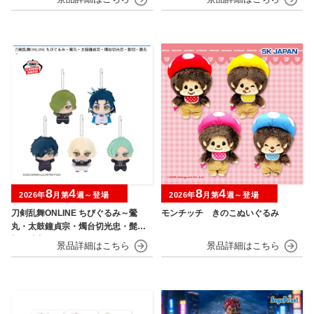
8
4
8
4
2026年
月第
週～登場
2026年
月第
週～登場
刀剣乱舞ONLINE ちびぐるみ～鶯
モンチッチ きのこぬいぐるみ
丸・太鼓鐘貞宗・燭台切光忠・髭
切・膝丸～