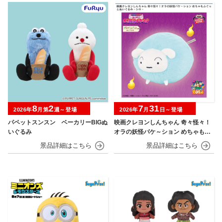
8
2
7
31
2026年
月第
週～登場
2026年
月
日～登場
パペットスンスン ベーカリーBIGぬ
映画クレヨンしんちゃん 奇々怪々！
いぐるみ
オラの妖怪バケ～ション めちゃもふ
ぐっとぬいぐるみ シロ