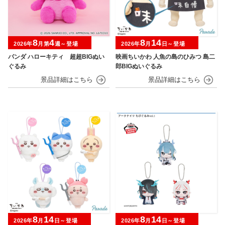
8
4
8
14
2026年
月第
週～登場
2026年
月
日～登場
パンダ ハローキティ 超超BIGぬい
映画ちいかわ 人魚の島のひみつ 島二
ぐるみ
郎BIGぬいぐるみ
8
14
8
14
2026年
月
日～登場
2026年
月
日～登場