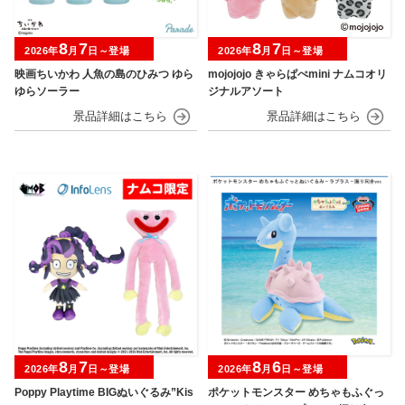
8
7
8
7
2026年
月
日～登場
2026年
月
日～登場
映画ちいかわ 人魚の島のひみつ ゆら
mojojojo きゃらぱぺmini ナムコオリ
ゆらソーラー
ジナルアソート
8
7
8
6
2026年
月
日～登場
2026年
月
日～登場
Poppy Playtime BIGぬいぐるみ”Kis
ポケットモンスター めちゃもふぐっ