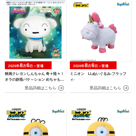
8
6
8
6
2026年
月
日～登場
2026年
月
日～登場
映画クレヨンしんちゃん 奇々怪々！
ミニオン LLぬいぐるみ‐フラッフ
オラの妖怪バケ～ション めちゃもふ
ィ‐
ぐっとぬいぐるみ～おすわりポーズ
のシロ～