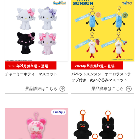
8
5
8
5
2026年
月第
週～登場
2026年
月第
週～登場
チャーミーキティ マスコット
パペットスンスン オーロラストラ
ップ付き ぬいぐるみマスコット
フルーツver.