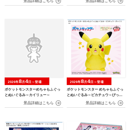
8
4
8
4
2026年
月
日～登場
2026年
月
日～登場
ポケットモンスターめちゃもふぐっ
ポケットモンスター めちゃもふぐっ
とぬいぐるみ～カイリュー～
とぬいぐるみ～ピカチュウ～びっく
りver.