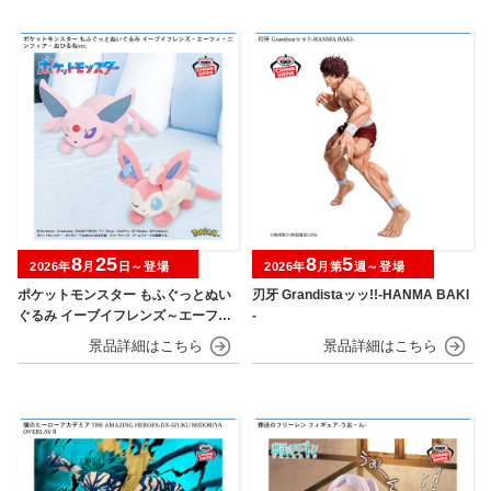
8
25
8
5
2026年
月
日～登場
2026年
月第
週～登場
ポケットモンスター もふぐっとぬい
刃牙 Grandistaッッ!!-HANMA BAKI
ぐるみ イーブイフレンズ～エーフ
-
ィ・ニンフィア～おひるねver.