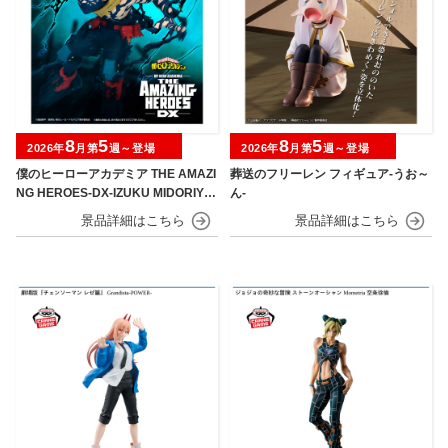
8
5
8
5
2026年
月第
週～登場
2026年
月第
週～登場
僕のヒーローアカデミア THE AMAZI
葬送のフリーレン フィギュア-うお～
NG HEROES-DX-IZUKU MIDORIYA
ん-
OVERLAY Ⅱ