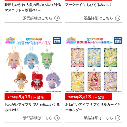
映画ちいかわ 人魚の島のひみつ 討伐
アークナイツ ちびぐるみvol.1
マスコット～映画ver.～
8
13
8
13
2026年
月
日～登場
2026年
月
日～登場
おねがいアイプリ でふぉめぬいぐる
おねがいアイプリ アクリルカードキ
みﾏｽｺｯﾄ3
ーホルダー