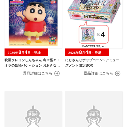
8
4
8
4
2026年
月
日～登場
2026年
月
日～登場
映画クレヨンしんちゃん 奇々怪々！
にじさんじポップコーン3 アミュー
オラの妖怪バケ～ション おおきなSO
ズメント限定BOX
FVIMATES～野原しんのすけ～