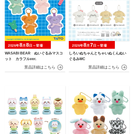
8
8
8
7
2026年
月
日～登場
2026年
月
日～登場
WASABI BEAR ぬいぐるみマスコ
しろいぬちゃんとちゃいぬくんぬい
ット カラフルver.
ぐるみMC