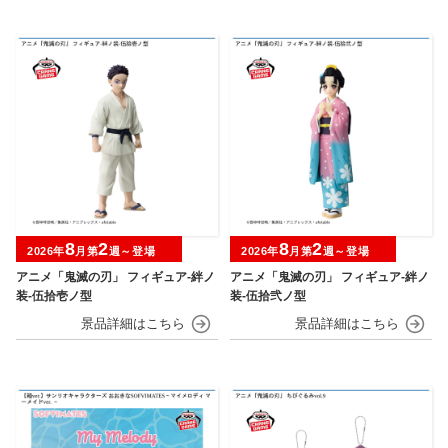
8
2
8
2
2026年
月第
週～登場
2026年
月第
週～登場
アニメ「鬼滅の刃」 フィギュア-絆ノ
アニメ「鬼滅の刃」 フィギュア-絆ノ
装-伍拾壱ノ型
装-伍拾弐ノ型