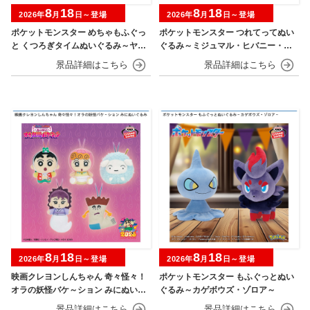
8
18
8
18
2026年
月
日～登場
2026年
月
日～登場
ポケットモンスター めちゃもふぐっ
ポケットモンスター つれてってぬい
と くつろぎタイムぬいぐるみ～ヤド
ぐるみ～ミジュマル・ヒバニー・ニ
ン～
ャオハ～
8
18
8
18
2026年
月
日～登場
2026年
月
日～登場
映画クレヨンしんちゃん 奇々怪々！
ポケットモンスター もふぐっとぬい
オラの妖怪バケ～ション みにぬいぐ
ぐるみ～カゲボウズ・ゾロア～
るみ