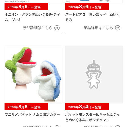
8
6
8
6
2026年
月
日～登場
2026年
月
日～登場
ミニオン グランデぬいぐるみ‐ティ
ズートピア２ 赤いほっぺ ぬいぐ
ム‐ Ver.3
るみ
8
6
8
4
2026年
月
日～登場
2026年
月
日～登場
ワニサメパペット ナムコ限定カラー
ポケットモンスターめちゃもふぐっ
とぬいぐるみ～ポッチャマ～