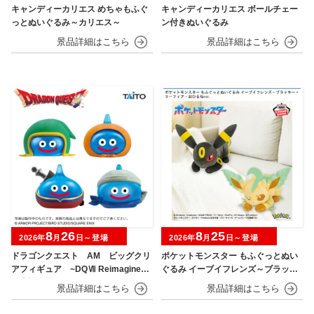
キャンディーカリエス めちゃもふぐ
キャンディーカリエス ボールチェー
っとぬいぐるみ～カリエス～
ン付きぬいぐるみ
8
26
8
25
2026年
月
日～登場
2026年
月
日～登場
ドラゴンクエスト AM ビッグクリ
ポケットモンスター もふぐっとぬい
アフィギュア ~DQⅦ Reimagined
ぐるみ イーブイフレンズ～ブラッキ
発売記念編~
ー・リーフィア～おひるねver.