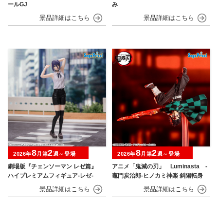
ールGJ
み
8
2
8
2
2026年
月第
週～登場
2026年
月第
週～登場
劇場版『チェンソーマン レゼ篇』
アニメ「鬼滅の刃」 Luminasta ‐
ハイプレミアムフィギュア‐レゼ‐
竈門炭治郎‐ヒノカミ神楽 斜陽転身