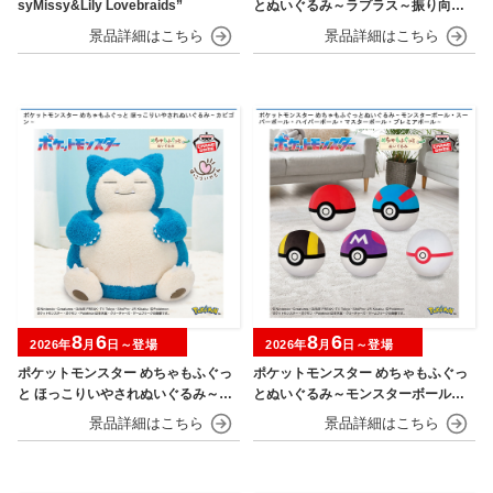
syMissy&Lily Lovebraids”
とぬいぐるみ～ラプラス～振り向きv
er.
8
6
8
6
2026年
月
日～登場
2026年
月
日～登場
ポケットモンスター めちゃもふぐっ
ポケットモンスター めちゃもふぐっ
と ほっこりいやされぬいぐるみ～カ
とぬいぐるみ～モンスターボール・
ビゴン～
スーパーボール・ハイパーボール・
マスターボール・プレミアボール～