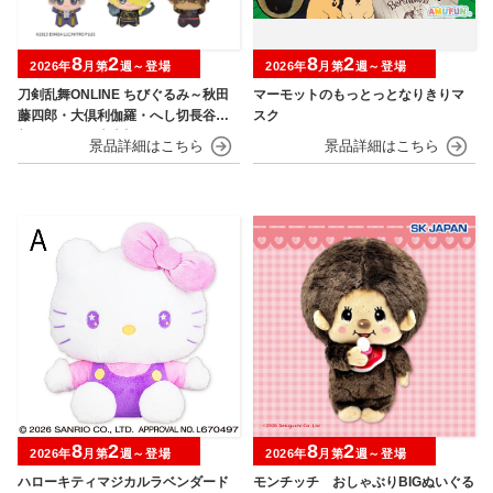
8
2
8
2
2026年
月第
週～登場
2026年
月第
週～登場
刀剣乱舞ONLINE ちびぐるみ～秋田
マーモットのもっとっとなりきりマ
藤四郎・大倶利伽羅・へし切長谷
スク
部・獅子王・火車切～
8
2
8
2
2026年
月第
週～登場
2026年
月第
週～登場
ハローキティマジカルラベンダード
モンチッチ おしゃぶりBIGぬいぐる