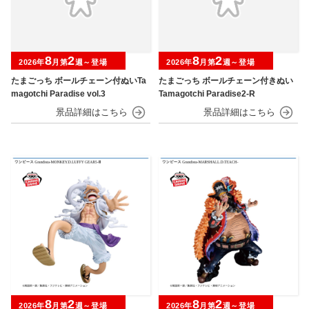
8
2
8
2
2026年
月第
週～登場
2026年
月第
週～登場
たまごっち ボールチェーン付ぬいTa
たまごっち ボールチェーン付きぬい
magotchi Paradise vol.3
Tamagotchi Paradise2-R
8
2
8
2
2026年
月第
週～登場
2026年
月第
週～登場