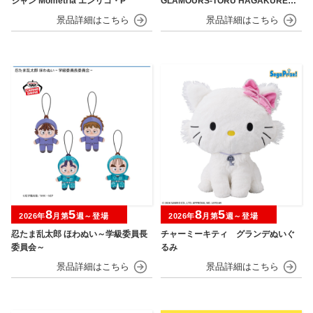
シャン Mometria エンリコ・P
GLAMOURS-TORU HAGAKURE＆
MINA ASHIDO-
8
5
8
5
2026年
月第
週～登場
2026年
月第
週～登場
忍たま乱太郎 ほわぬい～学級委員長
チャーミーキティ グランデぬいぐ
委員会～
るみ