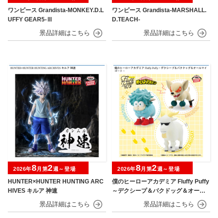
ワンピース Grandista-MONKEY.D.L
ワンピース Grandista-MARSHALL.
UFFY GEAR5-Ⅲ
D.TEACH-
8
2
8
2
2026年
月第
週～登場
2026年
月第
週～登場
HUNTER×HUNTER HUNTING ARC
僕のヒーローアカデミア Fluffy Puffy
HIVES キルア 神速
～デクシープ＆バクドッグ＆オール
マイゴート～