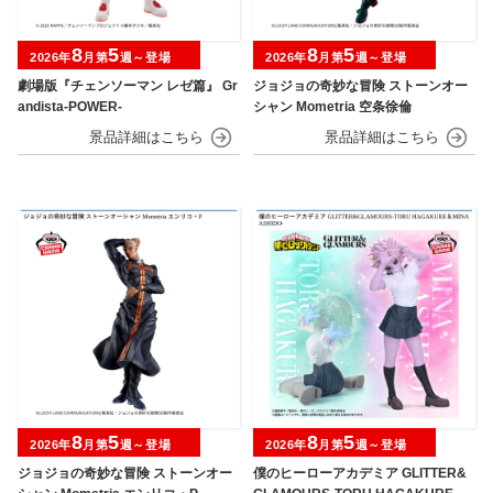
8
5
8
5
2026年
月第
週～登場
2026年
月第
週～登場
劇場版『チェンソーマン レゼ篇』 Gr
ジョジョの奇妙な冒険 ストーンオー
andista-POWER-
シャン Mometria 空条徐倫
8
5
8
5
2026年
月第
週～登場
2026年
月第
週～登場
ジョジョの奇妙な冒険 ストーンオー
僕のヒーローアカデミア GLITTER&