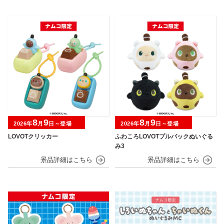
8
9
8
9
2026年
月
日～登場
2026年
月
日～登場
LOVOTクリッカー
ふわころLOVOTプルバックぬいぐる
み3