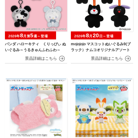
8
5
8
20
2026年
月第
週～登場
2026年
月
日～登場
パンダ ハローキティ くりっぴぃ ぬ
mojojojo マスコットぬいぐるみ9(ブ
いぐるみ～うるきゅんふわふわ～
ラック）ナムコオリジナルアソート