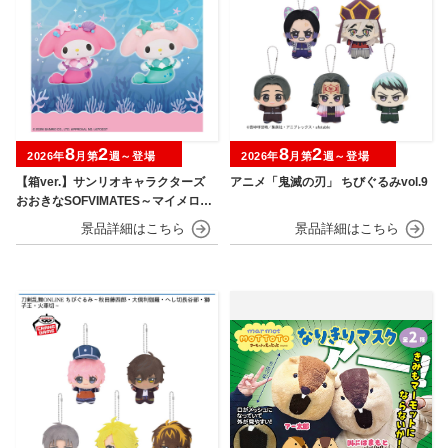
8
2
8
2
2026年
月第
週～登場
2026年
月第
週～登場
【箱ver.】サンリオキャラクターズ
アニメ「鬼滅の刃」 ちびぐるみvol.9
おおきなSOFVIMATES～マイメロデ
ィ マーメイドver. ～