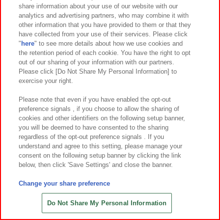
share information about your use of our website with our
7
29
7
29
2026年
月
日～登場
2026年
月
日～登場
analytics and advertising partners, who may combine it with
other information that you have provided to them or that they
ポケットモンスター もふぐっとぬい
ポケットモンスター もふぐっとぬい
have collected from your use of their services. Please click
ぐるみ イーブイフレンズ～サンダー
ぐるみ イーブイフレンズ～シャワー
"
here
" to see more details about how we use cookies and
ス・ブースター～おひるねver.
ズ・グレイシア～おひるねver.
the retention period of each cookie. You have the right to opt
out of our sharing of your information with our partners.
Please click [Do Not Share My Personal Information] to
exercise your right.
Please note that even if you have enabled the opt-out
preference signals , if you choose to allow the sharing of
cookies and other identifiers on the following setup banner,
you will be deemed to have consented to the sharing
regardless of the opt-out preference signals . If you
understand and agree to this setting, please manage your
consent on the following setup banner by clicking the link
below, then click 'Save Settings' and close the banner.
Change your share preference
7
28
7
28
2026年
月
日～登場
2026年
月
日～登場
ポケットモンスター めちゃもふぐっ
ポケットモンスター いろんなおかお
Do Not Share My Personal Information
とぬいぐるみ～ゲンガー～
ぬいぐるみ～ピカチュウ～30th Anni
versary