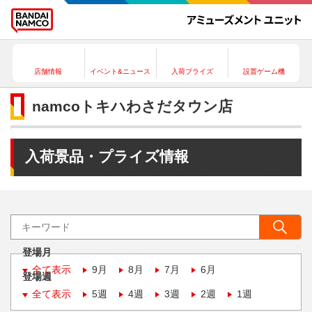
店舗情報
イベント&ニュース
入荷プライズ
設置ゲーム機
namcoトキハわさだタウン店
入荷景品・プライズ情報
登場月
全て表示
9月
8月
7月
6月
登場週
全て表示
5週
4週
3週
2週
1週