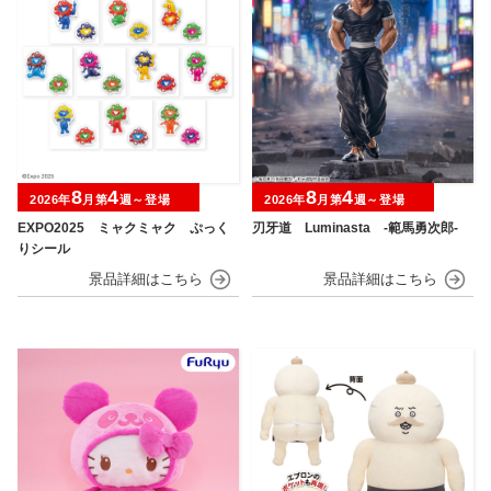
8
4
8
4
2026年
月第
週～登場
2026年
月第
週～登場
EXPO2025 ミャクミャク ぷっく
刃牙道 Luminasta ‐範馬勇次郎‐
りシール