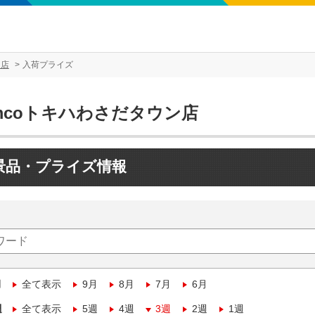
ン店
入荷プライズ
mcoトキハわさだタウン店
景品・プライズ情報
月
全て表示
9月
8月
7月
6月
週
全て表示
5週
4週
3週
2週
1週