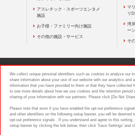
マ
アスレチック・スポーツエンタメ
リD
施設
湾
お子様・ファミリー向け施設
ーン
その他の施設・サービス
そ
関連会社
サステナビリティ
We collect unique personal identifiers such as cookies to analyze our t
share information about your use of our website with our analytics and 
information that you have provided to them or that they have collected f
食品のご提
to see more details about how we use cookies and the retention period o
sharing of your information with our partners. Please click [Do Not Shar
Please note that even if you have enabled the opt-out preference signals
and other identifiers on the following setup banner, you will be deemed 
opt-out preference signals . If you understand and agree to this setting
setup banner by clicking the link below, then click 'Save Settings' and c
©Bandai Namco Amusement Inc.
©Ba