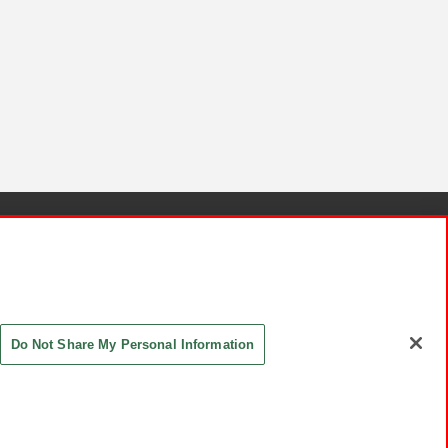
針と検証結果
お取引先さまとともに
お問い合わせ
Do Not Share My Personal Information
ASHIKI Co., Ltd. All Rights Reserved.