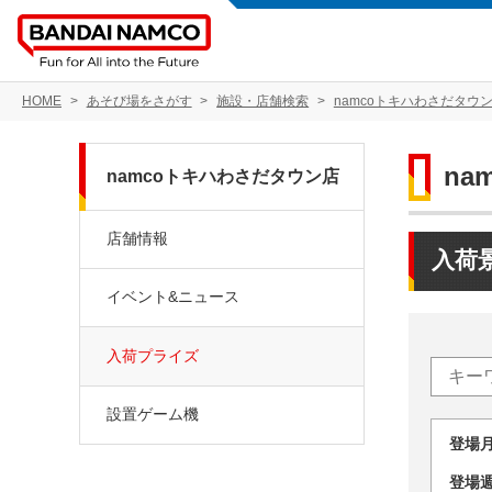
HOME
あそび場をさがす
施設・店舗検索
namcoトキハわさだタウ
na
namcoトキハわさだタウン店
店舗情報
入荷
イベント&ニュース
入荷プライズ
設置ゲーム機
登場
登場