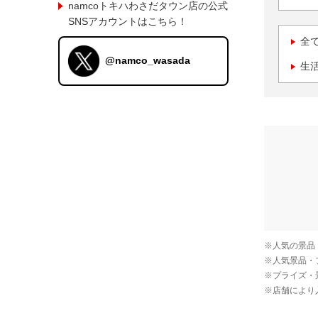
namcoトキハわさだタウン店の公式
SNSアカウントはこちら！
全
@namco_wasada
生