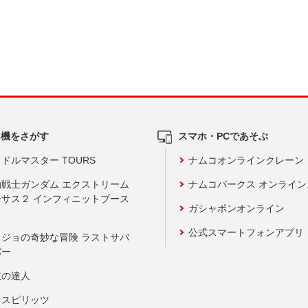
ム機をさがす
スマホ・PCであそぶ
ドルマスター TOURS
ナムコオンラインクレーン
動戦士ガンダム エクストリーム
ナムコパークス オンライ
ーサス２ インフィニットブース
ガシャポンオンライン
公式スマートフォンアプリ
ョジョの奇妙な冒険 ラストサバ
バー
鼓の達人
りスピリッツ