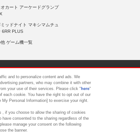
リオカート アーケードグランプ
X
岸ミッドナイト マキシマムチュ
 6RR PLUS
の他 ゲーム機一覧
サイトポリシー
プライバシーポリシー
ウェブアクセシビリティ方
raffic and to personalize content and ads. We
advertising partners, who may combine it with other
rom your use of their services. Please click "
here
"
供について
カスタマーハラスメント対応方針
よくあるご質問・
f each cookie. You have the right to opt out of our
e My Personal Information] to exercise your right.
 , if you choose to allow the sharing of cookies
to have consented to the sharing regardless of the
, please manage your consent on the following
lose the banner.
ndai Namco Amusement Lab Inc.
©Bandai Namco Experience Inc.
©HANAY