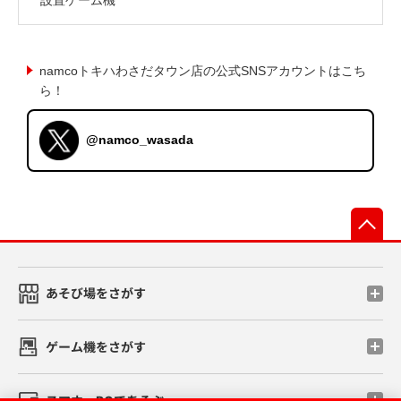
namcoトキハわさだタウン店の公式SNSアカウントはこち
ら！
@namco_wasada
先
あそび場をさがす
ゲーム機をさがす
スマホ・PCであそぶ