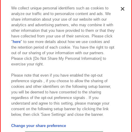
We collect unique personal identifiers such as cookies to
analyze our traffic and to personalize content and ads. We
イベント・キャンペーン
share information about your use of our website with our
analytics and advertising partners, who may combine it with
other information that you have provided to them or that they
have collected from your use of their services. Please click
"
here
" to see more details about how we use cookies and
関連会社
サステナビリティ
サイトポリシー
the retention period of each cookie. You have the right to opt
out of our sharing of your information with our partners.
プライバシーポリシー
ウェブアクセシビリティ方針と検証結果
Please click [Do Not Share My Personal Information] to
exercise your right.
お取引先さまとともに
食品のご提供について
カスタマーハラスメント対応方針
よくあるご質問・お問い合わせ
Please note that even if you have enabled the opt-out
preference signals , if you choose to allow the sharing of
cookies and other identifiers on the following setup banner,
you will be deemed to have consented to the sharing
regardless of the opt-out preference signals . If you
understand and agree to this setting, please manage your
consent on the following setup banner by clicking the link
below, then click 'Save Settings' and close the banner.
©Bandai Namco Amusement Inc.
©Bandai Namco Amusement Lab Inc.
Change your share preference
©Bandai Namco Experience Inc.