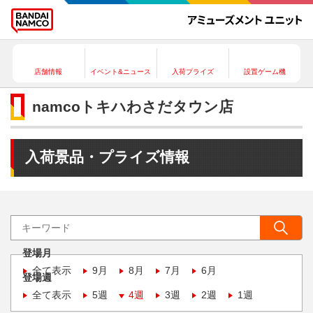
店舗情報
イベント&ニュース
入荷プライズ
設置ゲーム機
namcoトキハわさだタウン店
入荷景品・プライズ情報
登場月
全て表示
9月
8月
7月
6月
登場週
全て表示
5週
4週
3週
2週
1週