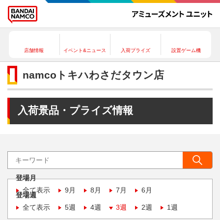
店舗情報
イベント&ニュース
入荷プライズ
設置ゲーム機
namcoトキハわさだタウン店
入荷景品・プライズ情報
登場月
全て表示
9月
8月
7月
6月
登場週
全て表示
5週
4週
3週
2週
1週