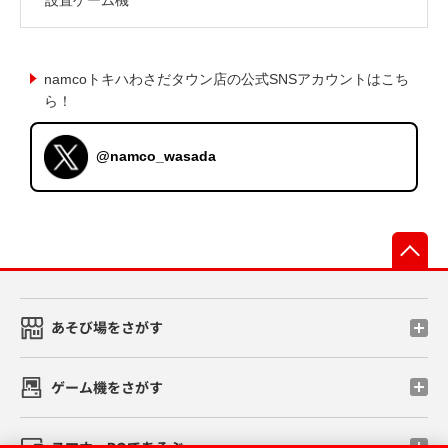
namcoトキハわさだタウン店の公式SNSアカウントはこち
ら！
@namco_wasada
先
あそび場をさがす
ゲーム機をさがす
スマホ・PCであそぶ