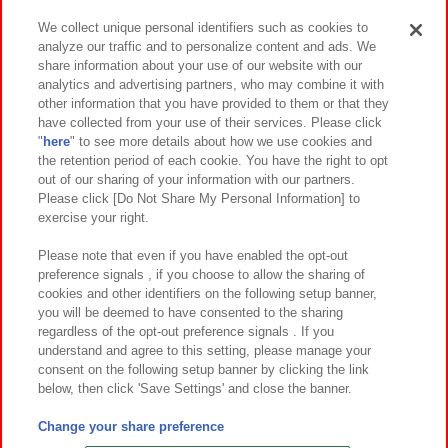
We collect unique personal identifiers such as cookies to
analyze our traffic and to personalize content and ads. We
イベント・キャンペーン
share information about your use of our website with our
analytics and advertising partners, who may combine it with
other information that you have provided to them or that they
have collected from your use of their services. Please click
"
here
" to see more details about how we use cookies and
関連会社
サステナビリティ
サイトポリシー
the retention period of each cookie. You have the right to opt
out of our sharing of your information with our partners.
プライバシーポリシー
ウェブアクセシビリティ方針と検証結果
Please click [Do Not Share My Personal Information] to
exercise your right.
お取引先さまとともに
食品のご提供について
カスタマーハラスメント対応方針
よくあるご質問・お問い合わせ
Please note that even if you have enabled the opt-out
preference signals , if you choose to allow the sharing of
cookies and other identifiers on the following setup banner,
you will be deemed to have consented to the sharing
regardless of the opt-out preference signals . If you
understand and agree to this setting, please manage your
consent on the following setup banner by clicking the link
below, then click 'Save Settings' and close the banner.
©Bandai Namco Amusement Inc.
©Bandai Namco Amusement Lab Inc.
Change your share preference
©Bandai Namco Experience Inc.