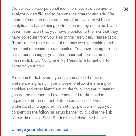
We collect unique personal identifiers such as cookies to
analyze our traffic and to personalize content and ads. We
イベント・キャンペーン
share information about your use of our website with our
analytics and advertising partners, who may combine it with
other information that you have provided to them or that they
have collected from your use of their services. Please click
"
here
" to see more details about how we use cookies and
関連会社
サステナビリティ
サイトポリシー
the retention period of each cookie. You have the right to opt
out of our sharing of your information with our partners.
プライバシーポリシー
ウェブアクセシビリティ方針と検証結果
Please click [Do Not Share My Personal Information] to
exercise your right.
お取引先さまとともに
食品のご提供について
カスタマーハラスメント対応方針
よくあるご質問・お問い合わせ
Please note that even if you have enabled the opt-out
preference signals , if you choose to allow the sharing of
cookies and other identifiers on the following setup banner,
you will be deemed to have consented to the sharing
regardless of the opt-out preference signals . If you
understand and agree to this setting, please manage your
consent on the following setup banner by clicking the link
below, then click 'Save Settings' and close the banner.
©Bandai Namco Amusement Inc.
©Bandai Namco Amusement Lab Inc.
Change your share preference
©Bandai Namco Experience Inc.