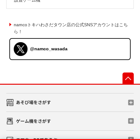
namcoトキハわさだタウン店の公式SNSアカウントはこち
ら！
@namco_wasada
先
あそび場をさがす
ゲーム機をさがす
スマホ・PCであそぶ