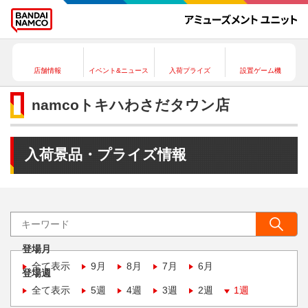
店舗情報
イベント&ニュース
入荷プライズ
設置ゲーム機
namcoトキハわさだタウン店
入荷景品・プライズ情報
登場月
全て表示
9月
8月
7月
6月
登場週
全て表示
5週
4週
3週
2週
1週