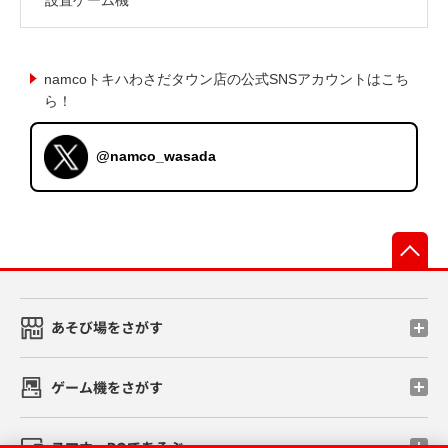
namcoトキハわさだタウン店の公式SNSアカウントはこち
ら！
@namco_wasada
先
あそび場をさがす
ゲーム機をさがす
スマホ・PCであそぶ