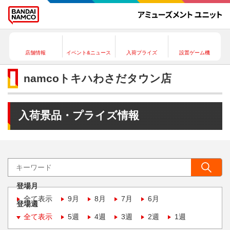
店舗情報
イベント&ニュース
入荷プライズ
設置ゲーム機
namcoトキハわさだタウン店
入荷景品・プライズ情報
登場月
全て表示
9月
8月
7月
6月
登場週
全て表示
5週
4週
3週
2週
1週