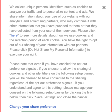
We collect unique personal identifiers such as cookies to
analyze our traffic and to personalize content and ads. We
イベント・キャンペーン
share information about your use of our website with our
analytics and advertising partners, who may combine it with
other information that you have provided to them or that they
have collected from your use of their services. Please click
"
here
" to see more details about how we use cookies and
関連会社
サステナビリティ
サイトポリシー
the retention period of each cookie. You have the right to opt
out of our sharing of your information with our partners.
プライバシーポリシー
ウェブアクセシビリティ方針と検証結果
Please click [Do Not Share My Personal Information] to
exercise your right.
お取引先さまとともに
食品のご提供について
カスタマーハラスメント対応方針
よくあるご質問・お問い合わせ
Please note that even if you have enabled the opt-out
preference signals , if you choose to allow the sharing of
cookies and other identifiers on the following setup banner,
you will be deemed to have consented to the sharing
regardless of the opt-out preference signals . If you
understand and agree to this setting, please manage your
consent on the following setup banner by clicking the link
below, then click 'Save Settings' and close the banner.
©Bandai Namco Amusement Inc.
©Bandai Namco Amusement Lab Inc.
Change your share preference
©Bandai Namco Experience Inc.