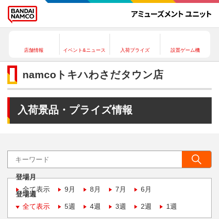
店舗情報
イベント&ニュース
入荷プライズ
設置ゲーム機
namcoトキハわさだタウン店
入荷景品・プライズ情報
登場月
全て表示
9月
8月
7月
6月
登場週
全て表示
5週
4週
3週
2週
1週