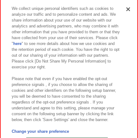
We collect unique personal identifiers such as cookies to
analyze our traffic and to personalize content and ads. We
イベント・キャンペーン
share information about your use of our website with our
analytics and advertising partners, who may combine it with
other information that you have provided to them or that they
have collected from your use of their services. Please click
"
here
" to see more details about how we use cookies and
関連会社
サステナビリティ
サイトポリシー
the retention period of each cookie. You have the right to opt
out of our sharing of your information with our partners.
プライバシーポリシー
ウェブアクセシビリティ方針と検証結果
Please click [Do Not Share My Personal Information] to
exercise your right.
お取引先さまとともに
食品のご提供について
カスタマーハラスメント対応方針
よくあるご質問・お問い合わせ
Please note that even if you have enabled the opt-out
preference signals , if you choose to allow the sharing of
cookies and other identifiers on the following setup banner,
you will be deemed to have consented to the sharing
regardless of the opt-out preference signals . If you
understand and agree to this setting, please manage your
consent on the following setup banner by clicking the link
below, then click 'Save Settings' and close the banner.
©Bandai Namco Amusement Inc.
©Bandai Namco Amusement Lab Inc.
Change your share preference
©Bandai Namco Experience Inc.