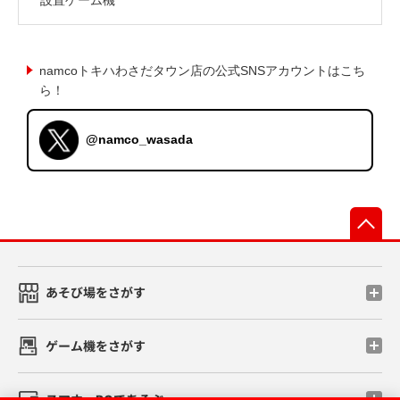
namcoトキハわさだタウン店の公式SNSアカウントはこち
ら！
@namco_wasada
先
あそび場をさがす
ゲーム機をさがす
スマホ・PCであそぶ