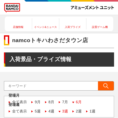
店舗情報
イベント&ニュース
入荷プライズ
設置ゲーム機
namcoトキハわさだタウン店
入荷景品・プライズ情報
登場月
全て表示
9月
8月
7月
6月
登場週
全て表示
5週
4週
3週
2週
1週