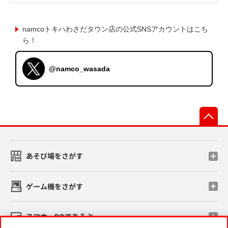
namcoトキハわさだタウン店の公式SNSアカウントはこち
ら！
@namco_wasada
先
あそび場をさがす
ゲーム機をさがす
スマホ・PCであそぶ