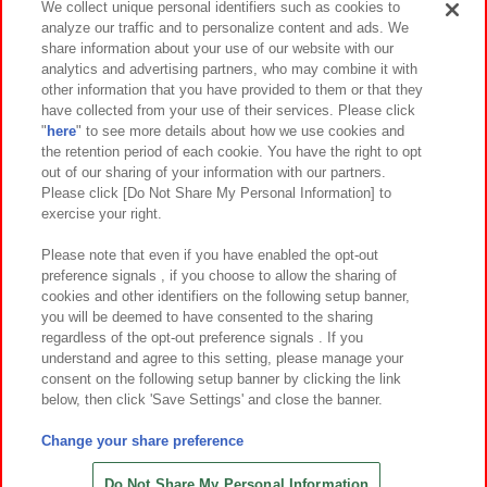
We collect unique personal identifiers such as cookies to
analyze our traffic and to personalize content and ads. We
イベント・キャンペーン
share information about your use of our website with our
analytics and advertising partners, who may combine it with
other information that you have provided to them or that they
have collected from your use of their services. Please click
"
here
" to see more details about how we use cookies and
関連会社
サステナビリティ
サイトポリシー
the retention period of each cookie. You have the right to opt
out of our sharing of your information with our partners.
プライバシーポリシー
ウェブアクセシビリティ方針と検証結果
Please click [Do Not Share My Personal Information] to
exercise your right.
お取引先さまとともに
食品のご提供について
カスタマーハラスメント対応方針
よくあるご質問・お問い合わせ
Please note that even if you have enabled the opt-out
preference signals , if you choose to allow the sharing of
cookies and other identifiers on the following setup banner,
you will be deemed to have consented to the sharing
regardless of the opt-out preference signals . If you
understand and agree to this setting, please manage your
consent on the following setup banner by clicking the link
below, then click 'Save Settings' and close the banner.
©Bandai Namco Amusement Inc.
©Bandai Namco Amusement Lab Inc.
Change your share preference
©Bandai Namco Experience Inc.
©HANAYASHIKI Co., Ltd. All Rights Reserved.
Do Not Share My Personal Information