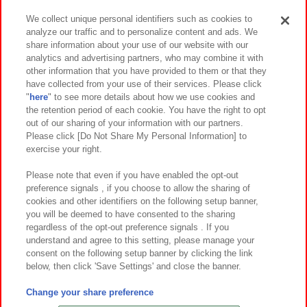
We collect unique personal identifiers such as cookies to
analyze our traffic and to personalize content and ads. We
イベント・キャンペーン
share information about your use of our website with our
analytics and advertising partners, who may combine it with
other information that you have provided to them or that they
have collected from your use of their services. Please click
"
here
" to see more details about how we use cookies and
関連会社
サステナビリティ
サイトポリシー
the retention period of each cookie. You have the right to opt
out of our sharing of your information with our partners.
プライバシーポリシー
ウェブアクセシビリティ方針と検証結果
Please click [Do Not Share My Personal Information] to
exercise your right.
お取引先さまとともに
食品のご提供について
カスタマーハラスメント対応方針
よくあるご質問・お問い合わせ
Please note that even if you have enabled the opt-out
preference signals , if you choose to allow the sharing of
cookies and other identifiers on the following setup banner,
you will be deemed to have consented to the sharing
regardless of the opt-out preference signals . If you
understand and agree to this setting, please manage your
consent on the following setup banner by clicking the link
below, then click 'Save Settings' and close the banner.
©Bandai Namco Amusement Inc.
©Bandai Namco Amusement Lab Inc.
Change your share preference
©Bandai Namco Experience Inc.