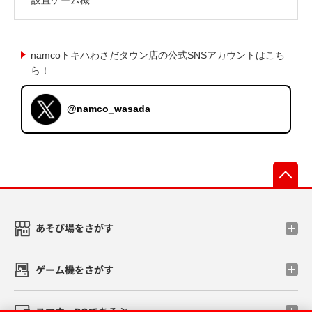
namcoトキハわさだタウン店の公式SNSアカウントはこち
ら！
@namco_wasada
先
あそび場をさがす
ゲーム機をさがす
スマホ・PCであそぶ