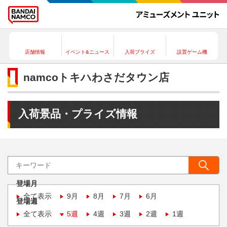
店舗情報
イベント&ニュース
入荷プライズ
設置ゲーム機
namcoトキハわさだタウン店
入荷景品・プライズ情報
登場月
全て表示
9月
8月
7月
6月
登場週
全て表示
5週
4週
3週
2週
1週