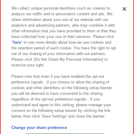
We collect unique personal identifiers such as cookies to
analyze our traffic and to personalize content and ads. We
イベント・キャンペーン
share information about your use of our website with our
analytics and advertising partners, who may combine it with
other information that you have provided to them or that they
have collected from your use of their services. Please click
"
here
" to see more details about how we use cookies and
関連会社
サステナビリティ
サイトポリシー
the retention period of each cookie. You have the right to opt
out of our sharing of your information with our partners.
プライバシーポリシー
ウェブアクセシビリティ方針と検証結果
Please click [Do Not Share My Personal Information] to
exercise your right.
お取引先さまとともに
食品のご提供について
カスタマーハラスメント対応方針
よくあるご質問・お問い合わせ
Please note that even if you have enabled the opt-out
preference signals , if you choose to allow the sharing of
cookies and other identifiers on the following setup banner,
you will be deemed to have consented to the sharing
regardless of the opt-out preference signals . If you
understand and agree to this setting, please manage your
consent on the following setup banner by clicking the link
below, then click 'Save Settings' and close the banner.
©Bandai Namco Amusement Inc.
©Bandai Namco Amusement Lab Inc.
Change your share preference
©Bandai Namco Experience Inc.