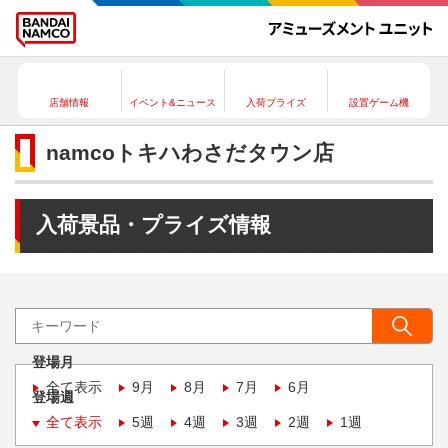
店舗情報
イベント&ニュース
入荷プライズ
設置ゲーム機
namcoトキハわさだタウン店
入荷景品・プライズ情報
登場月
全て表示
9月
8月
7月
6月
登場週
全て表示
5週
4週
3週
2週
1週