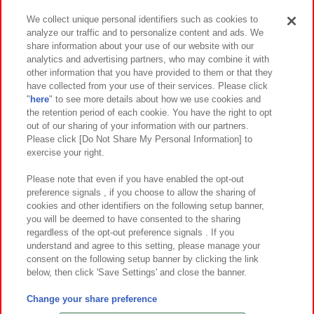
We collect unique personal identifiers such as cookies to
analyze our traffic and to personalize content and ads. We
イベント・キャンペーン
share information about your use of our website with our
analytics and advertising partners, who may combine it with
other information that you have provided to them or that they
have collected from your use of their services. Please click
"
here
" to see more details about how we use cookies and
関連会社
サステナビリティ
サイトポリシー
the retention period of each cookie. You have the right to opt
out of our sharing of your information with our partners.
プライバシーポリシー
ウェブアクセシビリティ方針と検証結果
Please click [Do Not Share My Personal Information] to
exercise your right.
お取引先さまとともに
食品のご提供について
カスタマーハラスメント対応方針
よくあるご質問・お問い合わせ
Please note that even if you have enabled the opt-out
preference signals , if you choose to allow the sharing of
cookies and other identifiers on the following setup banner,
you will be deemed to have consented to the sharing
regardless of the opt-out preference signals . If you
understand and agree to this setting, please manage your
consent on the following setup banner by clicking the link
below, then click 'Save Settings' and close the banner.
©Bandai Namco Amusement Inc.
©Bandai Namco Amusement Lab Inc.
Change your share preference
©Bandai Namco Experience Inc.