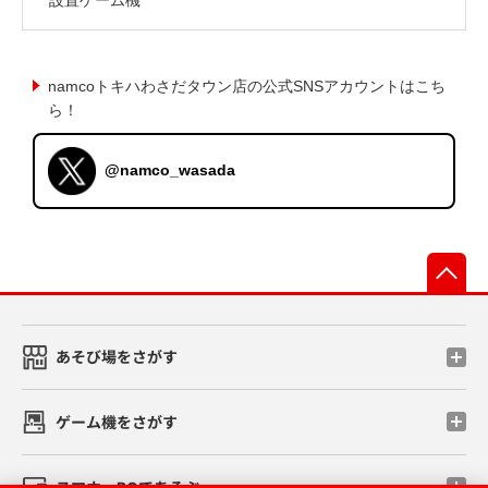
namcoトキハわさだタウン店の公式SNSアカウントはこち
ら！
@namco_wasada
先
あそび場をさがす
ゲーム機をさがす
スマホ・PCであそぶ