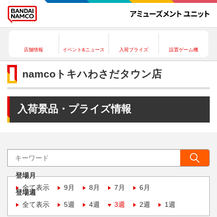
店舗情報
イベント&ニュース
入荷プライズ
設置ゲーム機
namcoトキハわさだタウン店
入荷景品・プライズ情報
登場月
全て表示
9月
8月
7月
6月
登場週
全て表示
5週
4週
3週
2週
1週