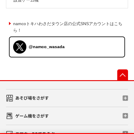
namcoトキハわさだタウン店の公式SNSアカウントはこち
ら！
@namco_wasada
先
あそび場をさがす
ゲーム機をさがす
スマホ・PCであそぶ