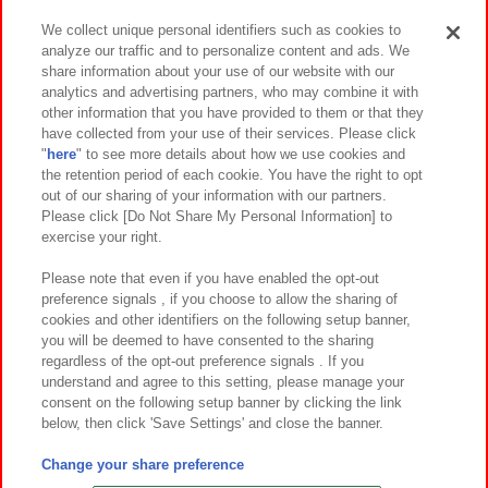
We collect unique personal identifiers such as cookies to
analyze our traffic and to personalize content and ads. We
イベント・キャンペーン
share information about your use of our website with our
analytics and advertising partners, who may combine it with
other information that you have provided to them or that they
have collected from your use of their services. Please click
"
here
" to see more details about how we use cookies and
関連会社
サステナビリティ
サイトポリシー
the retention period of each cookie. You have the right to opt
out of our sharing of your information with our partners.
プライバシーポリシー
ウェブアクセシビリティ方針と検証結果
Please click [Do Not Share My Personal Information] to
exercise your right.
お取引先さまとともに
食品のご提供について
カスタマーハラスメント対応方針
よくあるご質問・お問い合わせ
Please note that even if you have enabled the opt-out
preference signals , if you choose to allow the sharing of
cookies and other identifiers on the following setup banner,
you will be deemed to have consented to the sharing
regardless of the opt-out preference signals . If you
understand and agree to this setting, please manage your
consent on the following setup banner by clicking the link
below, then click 'Save Settings' and close the banner.
©Bandai Namco Amusement Inc.
©Bandai Namco Amusement Lab Inc.
Change your share preference
©Bandai Namco Experience Inc.