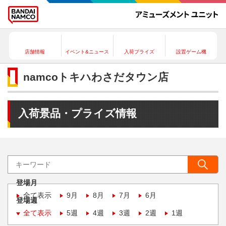
店舗情報
イベント&ニュース
入荷プライズ
設置ゲーム機
namcoトキハわさだタウン店
入荷景品・プライズ情報
登場月
全て表示
9月
8月
7月
6月
登場週
全て表示
5週
4週
3週
2週
1週