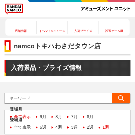
店舗情報
イベント&ニュース
入荷プライズ
設置ゲーム機
namcoトキハわさだタウン店
入荷景品・プライズ情報
登場月
全て表示
9月
8月
7月
6月
登場週
全て表示
5週
4週
3週
2週
1週