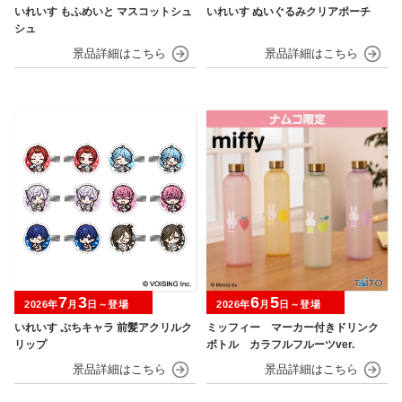
いれいす もふめいと マスコットシュ
いれいす ぬいぐるみクリアポーチ
シュ
7
3
6
5
2026年
月
日～登場
2026年
月
日～登場
いれいす ぷちキャラ 前髪アクリルク
ミッフィー マーカー付きドリンク
リップ
ボトル カラフルフルーツver.