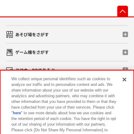
先
あそび場をさがす
ゲーム機をさがす
スマホ・PCであそぶ
We collect unique personal identifiers such as cookies to
analyze our traffic and to personalize content and ads. We
イベント・キャンペーン
share information about your use of our website with our
analytics and advertising partners, who may combine it with
other information that you have provided to them or that they
have collected from your use of their services. Please click
"
here
" to see more details about how we use cookies and
関連会社
サステナビリティ
サイトポリシー
the retention period of each cookie. You have the right to opt
out of our sharing of your information with our partners.
プライバシーポリシー
ウェブアクセシビリティ方針と検証結果
Please click [Do Not Share My Personal Information] to