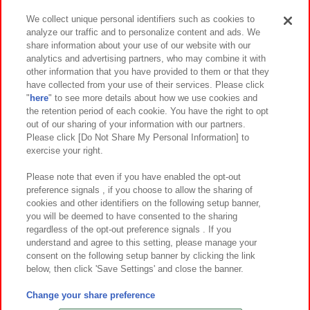
We collect unique personal identifiers such as cookies to
analyze our traffic and to personalize content and ads. We
イベント・キャンペーン
share information about your use of our website with our
analytics and advertising partners, who may combine it with
other information that you have provided to them or that they
have collected from your use of their services. Please click
"
here
" to see more details about how we use cookies and
関連会社
サステナビリティ
サイトポリシー
the retention period of each cookie. You have the right to opt
out of our sharing of your information with our partners.
プライバシーポリシー
ウェブアクセシビリティ方針と検証結果
Please click [Do Not Share My Personal Information] to
exercise your right.
お取引先さまとともに
食品のご提供について
カスタマーハラスメント対応方針
よくあるご質問・お問い合わせ
Please note that even if you have enabled the opt-out
preference signals , if you choose to allow the sharing of
cookies and other identifiers on the following setup banner,
you will be deemed to have consented to the sharing
regardless of the opt-out preference signals . If you
understand and agree to this setting, please manage your
consent on the following setup banner by clicking the link
below, then click 'Save Settings' and close the banner.
©Bandai Namco Amusement Inc.
©Bandai Namco Amusement Lab Inc.
Change your share preference
©Bandai Namco Experience Inc.