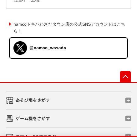
namcoトキハわさだタウン店の公式SNSアカウントはこち
ら！
@namco_wasada
先
あそび場をさがす
ゲーム機をさがす
スマホ・PCであそぶ