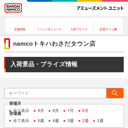
店舗情報
イベント&ニュース
入荷プライズ
設置ゲーム機
namcoトキハわさだタウン店
入荷景品・プライズ情報
登場月
全て表示
9月
8月
7月
6月
登場週
全て表示
5週
4週
3週
2週
1週