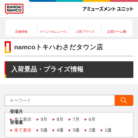
店舗情報
イベント&ニュース
入荷プライズ
設置ゲーム機
namcoトキハわさだタウン店
入荷景品・プライズ情報
登場月
全て表示
9月
8月
7月
6月
登場週
全て表示
5週
4週
3週
2週
1週