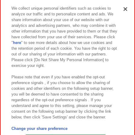
We collect unique personal identifiers such as cookies to
analyze our traffic and to personalize content and ads. We
イベント・キャンペーン
share information about your use of our website with our
analytics and advertising partners, who may combine it with
other information that you have provided to them or that they
have collected from your use of their services. Please click
"
here
" to see more details about how we use cookies and
関連会社
サステナビリティ
サイトポリシー
the retention period of each cookie. You have the right to opt
out of our sharing of your information with our partners.
プライバシーポリシー
ウェブアクセシビリティ方針と検証結果
Please click [Do Not Share My Personal Information] to
exercise your right.
お取引先さまとともに
食品のご提供について
カスタマーハラスメント対応方針
よくあるご質問・お問い合わせ
Please note that even if you have enabled the opt-out
preference signals , if you choose to allow the sharing of
cookies and other identifiers on the following setup banner,
you will be deemed to have consented to the sharing
regardless of the opt-out preference signals . If you
understand and agree to this setting, please manage your
consent on the following setup banner by clicking the link
below, then click 'Save Settings' and close the banner.
©Bandai Namco Amusement Inc.
©Bandai Namco Amusement Lab Inc.
Change your share preference
©Bandai Namco Experience Inc.