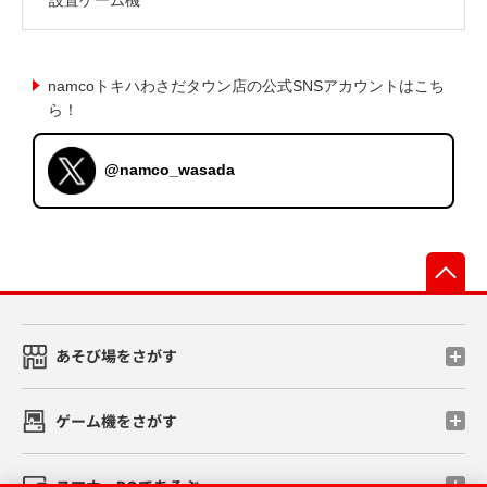
namcoトキハわさだタウン店の公式SNSアカウントはこち
ら！
@namco_wasada
先
あそび場をさがす
ゲーム機をさがす
スマホ・PCであそぶ