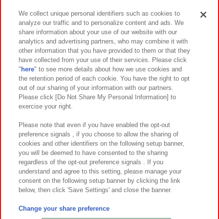
We collect unique personal identifiers such as cookies to
analyze our traffic and to personalize content and ads. We
イベント・キャンペーン
share information about your use of our website with our
analytics and advertising partners, who may combine it with
other information that you have provided to them or that they
have collected from your use of their services. Please click
"
here
" to see more details about how we use cookies and
関連会社
サステナビリティ
サイトポリシー
the retention period of each cookie. You have the right to opt
out of our sharing of your information with our partners.
プライバシーポリシー
ウェブアクセシビリティ方針と検証結果
Please click [Do Not Share My Personal Information] to
exercise your right.
お取引先さまとともに
食品のご提供について
カスタマーハラスメント対応方針
よくあるご質問・お問い合わせ
Please note that even if you have enabled the opt-out
preference signals , if you choose to allow the sharing of
cookies and other identifiers on the following setup banner,
you will be deemed to have consented to the sharing
regardless of the opt-out preference signals . If you
understand and agree to this setting, please manage your
consent on the following setup banner by clicking the link
below, then click 'Save Settings' and close the banner.
©Bandai Namco Amusement Inc.
©Bandai Namco Amusement Lab Inc.
Change your share preference
©Bandai Namco Experience Inc.