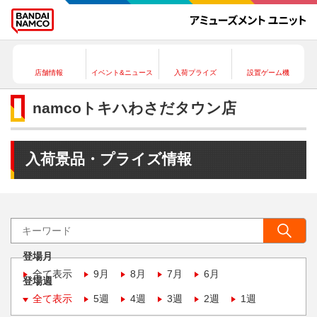
店舗情報
イベント&ニュース
入荷プライズ
設置ゲーム機
namcoトキハわさだタウン店
入荷景品・プライズ情報
登場月
全て表示
9月
8月
7月
6月
登場週
全て表示
5週
4週
3週
2週
1週