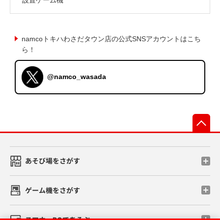
namcoトキハわさだタウン店の公式SNSアカウントはこち
ら！
@namco_wasada
先
あそび場をさがす
ゲーム機をさがす
スマホ・PCであそぶ