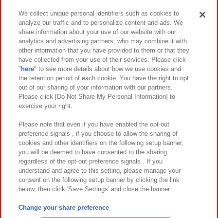
We collect unique personal identifiers such as cookies to
analyze our traffic and to personalize content and ads. We
イベント・キャンペーン
share information about your use of our website with our
analytics and advertising partners, who may combine it with
other information that you have provided to them or that they
have collected from your use of their services. Please click
"
here
" to see more details about how we use cookies and
関連会社
サステナビリティ
サイトポリシー
the retention period of each cookie. You have the right to opt
out of our sharing of your information with our partners.
プライバシーポリシー
ウェブアクセシビリティ方針と検証結果
Please click [Do Not Share My Personal Information] to
exercise your right.
お取引先さまとともに
食品のご提供について
カスタマーハラスメント対応方針
よくあるご質問・お問い合わせ
Please note that even if you have enabled the opt-out
preference signals , if you choose to allow the sharing of
cookies and other identifiers on the following setup banner,
you will be deemed to have consented to the sharing
regardless of the opt-out preference signals . If you
understand and agree to this setting, please manage your
consent on the following setup banner by clicking the link
below, then click 'Save Settings' and close the banner.
©Bandai Namco Amusement Inc.
©Bandai Namco Amusement Lab Inc.
Change your share preference
©Bandai Namco Experience Inc.