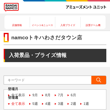
店舗情報
イベント&ニュース
入荷プライズ
設置ゲーム機
namcoトキハわさだタウン店
入荷景品・プライズ情報
登場月
全て表示
9月
8月
7月
6月
登場週
全て表示
5週
4週
3週
2週
1週