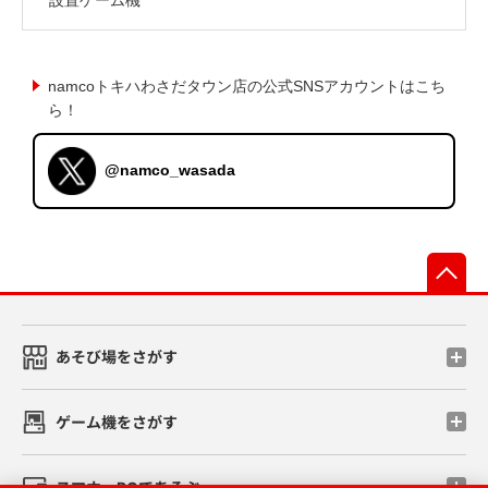
namcoトキハわさだタウン店の公式SNSアカウントはこち
ら！
@namco_wasada
先
あそび場をさがす
ゲーム機をさがす
スマホ・PCであそぶ