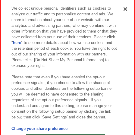
We collect unique personal identifiers such as cookies to
analyze our traffic and to personalize content and ads. We
イベント・キャンペーン
share information about your use of our website with our
analytics and advertising partners, who may combine it with
other information that you have provided to them or that they
have collected from your use of their services. Please click
"
here
" to see more details about how we use cookies and
関連会社
サステナビリティ
サイトポリシー
the retention period of each cookie. You have the right to opt
out of our sharing of your information with our partners.
プライバシーポリシー
ウェブアクセシビリティ方針と検証結果
Please click [Do Not Share My Personal Information] to
exercise your right.
お取引先さまとともに
食品のご提供について
カスタマーハラスメント対応方針
よくあるご質問・お問い合わせ
Please note that even if you have enabled the opt-out
preference signals , if you choose to allow the sharing of
cookies and other identifiers on the following setup banner,
you will be deemed to have consented to the sharing
regardless of the opt-out preference signals . If you
understand and agree to this setting, please manage your
consent on the following setup banner by clicking the link
below, then click 'Save Settings' and close the banner.
©Bandai Namco Amusement Inc.
©Bandai Namco Amusement Lab Inc.
Change your share preference
©Bandai Namco Experience Inc.