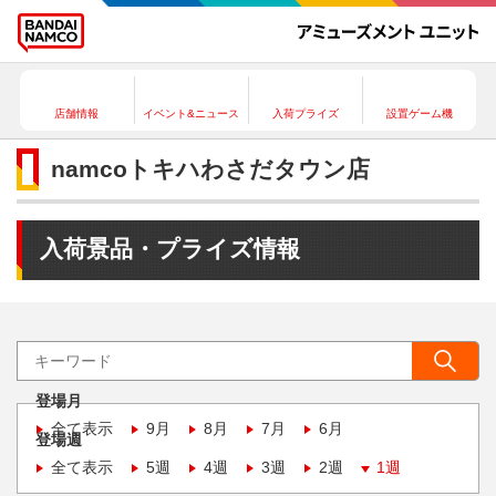
店舗情報
イベント&ニュース
入荷プライズ
設置ゲーム機
namcoトキハわさだタウン店
入荷景品・プライズ情報
登場月
全て表示
9月
8月
7月
6月
登場週
全て表示
5週
4週
3週
2週
1週