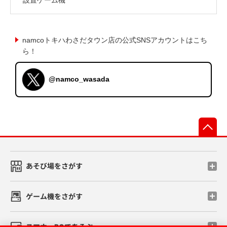
namcoトキハわさだタウン店の公式SNSアカウントはこち
ら！
@namco_wasada
先
あそび場をさがす
ゲーム機をさがす
スマホ・PCであそぶ