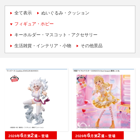
全て表示
ぬいぐるみ・クッション
フィギュア・ホビー
キーホルダー・マスコット・アクセサリー
生活雑貨・インテリア・小物
その他景品
6
2
6
2
2026年
月第
週～登場
2026年
月第
週～登場