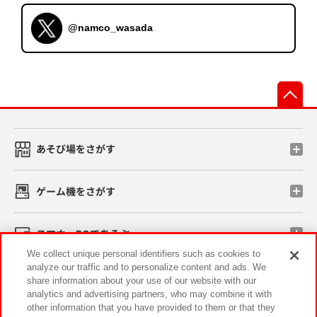
@namco_wasada
先
あそび場をさがす
ゲーム機をさがす
スマホ・PCであそぶ
We collect unique personal identifiers such as cookies to
analyze our traffic and to personalize content and ads. We
イベント・キャンペーン
share information about your use of our website with our
analytics and advertising partners, who may combine it with
other information that you have provided to them or that they