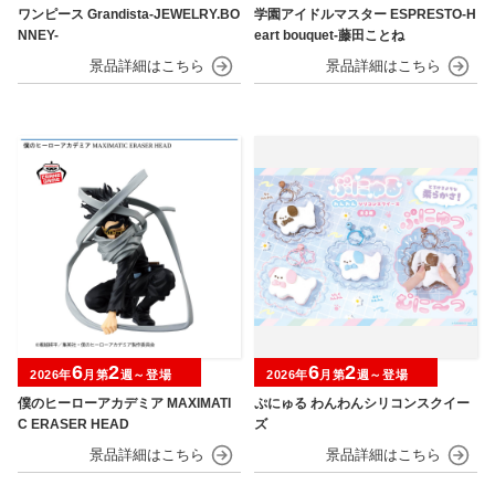
ワンピース Grandista-JEWELRY.BO
学園アイドルマスター ESPRESTO-H
NNEY-
eart bouquet-藤田ことね
6
2
6
2
2026年
月第
週～登場
2026年
月第
週～登場
僕のヒーローアカデミア MAXIMATI
ぷにゅる わんわんシリコンスクイー
C ERASER HEAD
ズ