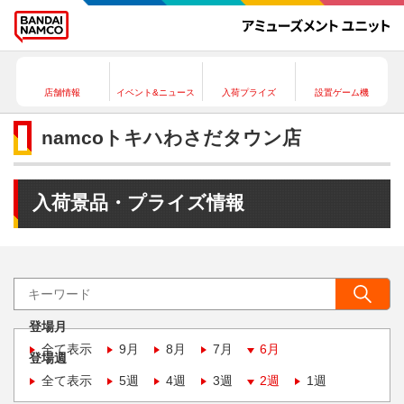
店舗情報
イベント&ニュース
入荷プライズ
設置ゲーム機
namcoトキハわさだタウン店
入荷景品・プライズ情報
登場月
全て表示
9月
8月
7月
6月
登場週
全て表示
5週
4週
3週
2週
1週