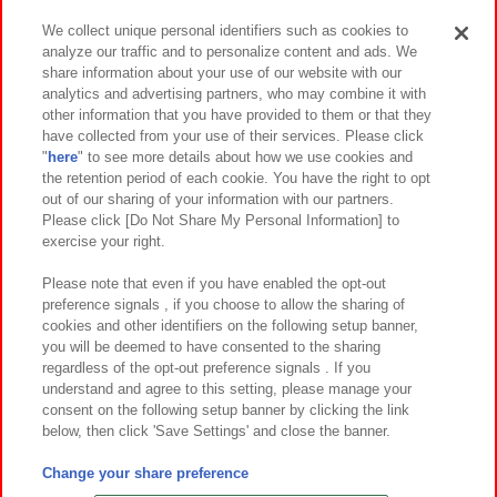
We collect unique personal identifiers such as cookies to
analyze our traffic and to personalize content and ads. We
イベント・キャンペーン
share information about your use of our website with our
analytics and advertising partners, who may combine it with
other information that you have provided to them or that they
have collected from your use of their services. Please click
"
here
" to see more details about how we use cookies and
関連会社
サステナビリティ
サイトポリシー
the retention period of each cookie. You have the right to opt
out of our sharing of your information with our partners.
プライバシーポリシー
ウェブアクセシビリティ方針と検証結果
Please click [Do Not Share My Personal Information] to
exercise your right.
お取引先さまとともに
食品のご提供について
カスタマーハラスメント対応方針
よくあるご質問・お問い合わせ
Please note that even if you have enabled the opt-out
preference signals , if you choose to allow the sharing of
cookies and other identifiers on the following setup banner,
you will be deemed to have consented to the sharing
regardless of the opt-out preference signals . If you
understand and agree to this setting, please manage your
consent on the following setup banner by clicking the link
below, then click 'Save Settings' and close the banner.
©Bandai Namco Amusement Inc.
©Bandai Namco Amusement Lab Inc.
Change your share preference
©Bandai Namco Experience Inc.