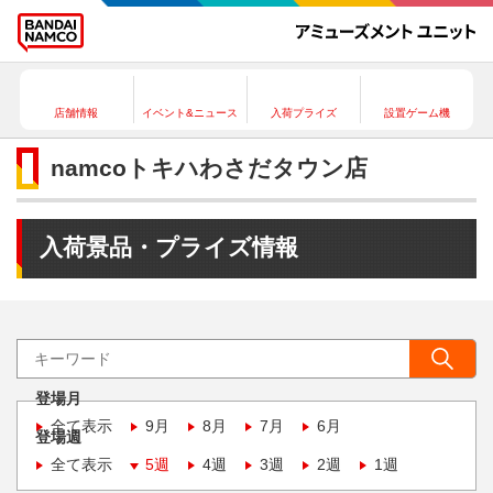
店舗情報
イベント&ニュース
入荷プライズ
設置ゲーム機
namcoトキハわさだタウン店
入荷景品・プライズ情報
登場月
全て表示
9月
8月
7月
6月
登場週
全て表示
5週
4週
3週
2週
1週