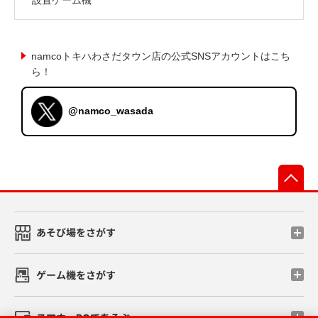
namcoトキハわさだタウン店の公式SNSアカウントはこち
ら！
@namco_wasada
先
あそび場をさがす
ゲーム機をさがす
スマホ・PCであそぶ