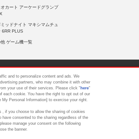
リオカート アーケードグランプ
X
岸ミッドナイト マキシマムチュ
 6RR PLUS
の他 ゲーム機一覧
サイトポリシー
プライバシーポリシー
ウェブアクセシビリティ方
raffic and to personalize content and ads. We
advertising partners, who may combine it with other
rom your use of their services. Please click "
here
"
供について
カスタマーハラスメント対応方針
よくあるご質問・
f each cookie. You have the right to opt out of our
e My Personal Information] to exercise your right.
 , if you choose to allow the sharing of cookies
to have consented to the sharing regardless of the
, please manage your consent on the following
lose the banner.
ndai Namco Amusement Lab Inc.
©Bandai Namco Experience Inc.
©HANAY