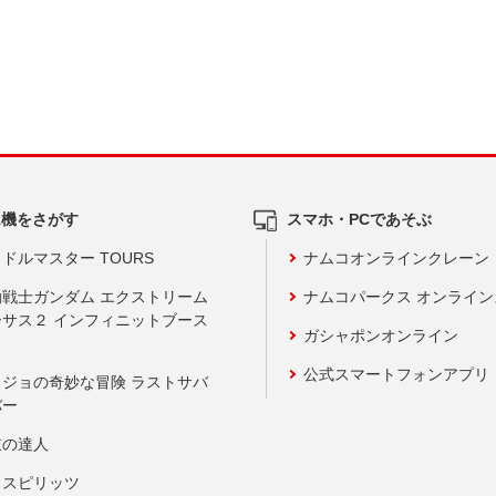
ム機をさがす
スマホ・PCであそぶ
ドルマスター TOURS
ナムコオンラインクレーン
動戦士ガンダム エクストリーム
ナムコパークス オンライ
ーサス２ インフィニットブース
ガシャポンオンライン
公式スマートフォンアプリ
ョジョの奇妙な冒険 ラストサバ
バー
鼓の達人
りスピリッツ