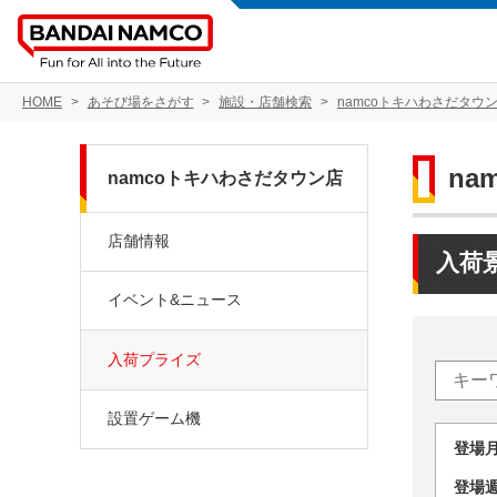
HOME
あそび場をさがす
施設・店舗検索
namcoトキハわさだタウ
na
namcoトキハわさだタウン店
店舗情報
入荷
イベント&ニュース
入荷プライズ
設置ゲーム機
登場
登場