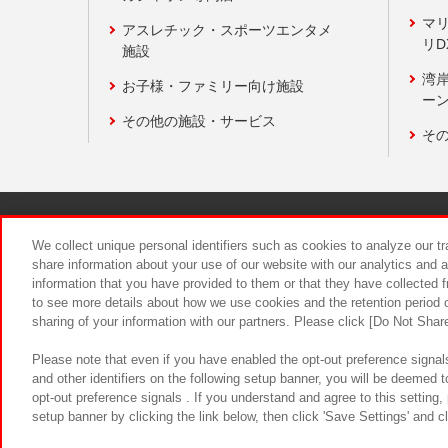
マ
アスレチック・スポーツエンタメ
リD
施設
湾
お子様・ファミリー向け施設
ーン
その他の施設・サービス
そ
関連会社
サステナビリティ
We collect unique personal identifiers such as cookies to analyze our t
share information about your use of our website with our analytics and 
information that you have provided to them or that they have collected f
食品のご提
to see more details about how we use cookies and the retention period o
sharing of your information with our partners. Please click [Do Not Shar
Please note that even if you have enabled the opt-out preference signals
and other identifiers on the following setup banner, you will be deemed 
opt-out preference signals . If you understand and agree to this setting
setup banner by clicking the link below, then click 'Save Settings' and c
©Bandai Namco Amusement Inc.
©Ba