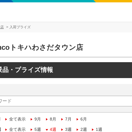
ン店
入荷プライズ
mcoトキハわさだタウン店
景品・プライズ情報
月
全て表示
9月
8月
7月
6月
週
全て表示
5週
4週
3週
2週
1週