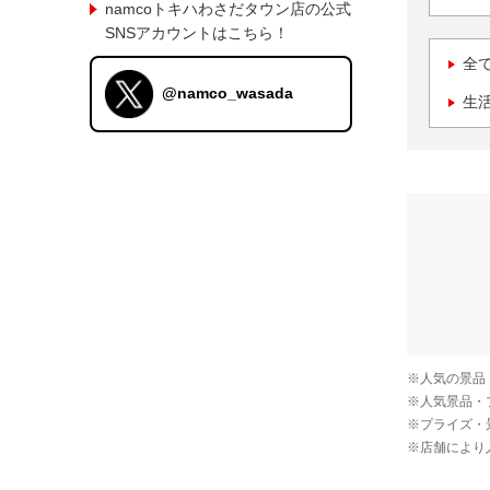
namcoトキハわさだタウン店の公式
SNSアカウントはこちら！
全
@namco_wasada
生