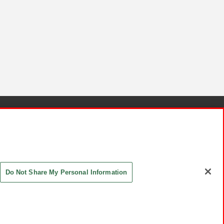
針と検証結果
お取引先さまとともに
お問い合わせ
Do Not Share My Personal Information
ASHIKI Co., Ltd. All Rights Reserved.