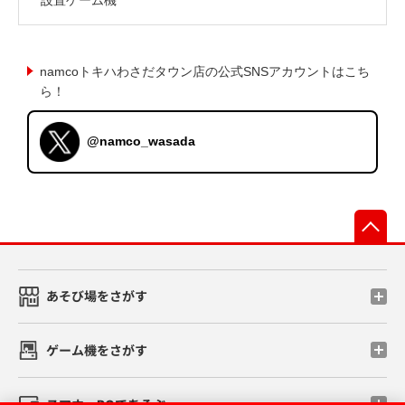
namcoトキハわさだタウン店の公式SNSアカウントはこち
ら！
@namco_wasada
先
あそび場をさがす
ゲーム機をさがす
スマホ・PCであそぶ