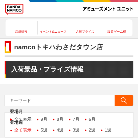
店舗情報
イベント&ニュース
入荷プライズ
設置ゲーム機
namcoトキハわさだタウン店
入荷景品・プライズ情報
登場月
全て表示
9月
8月
7月
6月
登場週
全て表示
5週
4週
3週
2週
1週