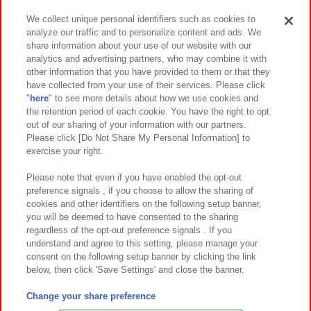
We collect unique personal identifiers such as cookies to
analyze our traffic and to personalize content and ads. We
イベント・キャンペーン
share information about your use of our website with our
analytics and advertising partners, who may combine it with
other information that you have provided to them or that they
have collected from your use of their services. Please click
"
here
" to see more details about how we use cookies and
関連会社
サステナビリティ
サイトポリシー
the retention period of each cookie. You have the right to opt
out of our sharing of your information with our partners.
プライバシーポリシー
ウェブアクセシビリティ方針と検証結果
Please click [Do Not Share My Personal Information] to
exercise your right.
お取引先さまとともに
食品のご提供について
カスタマーハラスメント対応方針
よくあるご質問・お問い合わせ
Please note that even if you have enabled the opt-out
preference signals , if you choose to allow the sharing of
cookies and other identifiers on the following setup banner,
you will be deemed to have consented to the sharing
regardless of the opt-out preference signals . If you
understand and agree to this setting, please manage your
consent on the following setup banner by clicking the link
below, then click 'Save Settings' and close the banner.
©Bandai Namco Amusement Inc.
©Bandai Namco Amusement Lab Inc.
Change your share preference
©Bandai Namco Experience Inc.