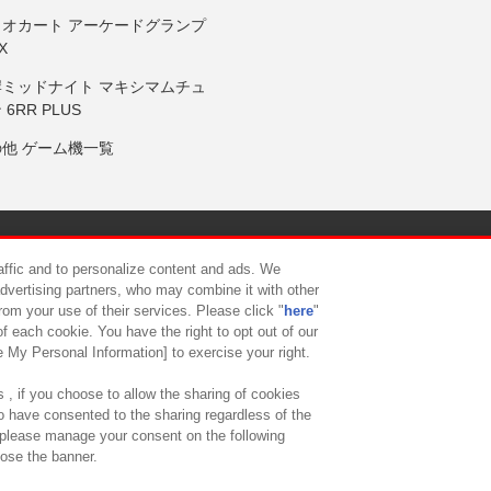
リオカート アーケードグランプ
X
岸ミッドナイト マキシマムチュ
 6RR PLUS
の他 ゲーム機一覧
サイトポリシー
プライバシーポリシー
ウェブアクセシビリティ方
raffic and to personalize content and ads. We
advertising partners, who may combine it with other
rom your use of their services. Please click "
here
"
供について
カスタマーハラスメント対応方針
よくあるご質問・
f each cookie. You have the right to opt out of our
e My Personal Information] to exercise your right.
 , if you choose to allow the sharing of cookies
to have consented to the sharing regardless of the
, please manage your consent on the following
lose the banner.
ndai Namco Amusement Lab Inc.
©Bandai Namco Experience Inc.
©HANAY