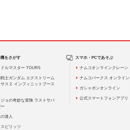
ム機をさがす
スマホ・PCであそぶ
ドルマスター TOURS
ナムコオンラインクレーン
動戦士ガンダム エクストリーム
ナムコパークス オンライ
ーサス２ インフィニットブース
ガシャポンオンライン
公式スマートフォンアプリ
ョジョの奇妙な冒険 ラストサバ
バー
鼓の達人
りスピリッツ