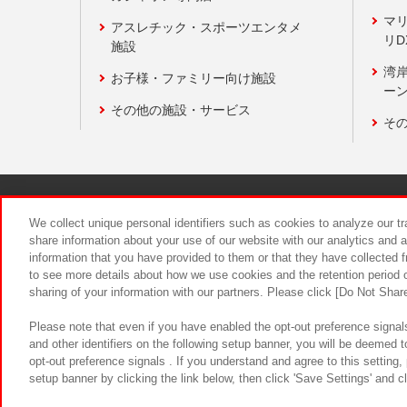
マ
アスレチック・スポーツエンタメ
リD
施設
湾
お子様・ファミリー向け施設
ーン
その他の施設・サービス
そ
関連会社
サステナビリティ
We collect unique personal identifiers such as cookies to analyze our t
share information about your use of our website with our analytics and 
information that you have provided to them or that they have collected f
食品のご提
to see more details about how we use cookies and the retention period o
sharing of your information with our partners. Please click [Do Not Shar
Please note that even if you have enabled the opt-out preference signals
and other identifiers on the following setup banner, you will be deemed 
opt-out preference signals . If you understand and agree to this setting
setup banner by clicking the link below, then click 'Save Settings' and c
©Bandai Namco Amusement Inc.
©Ba