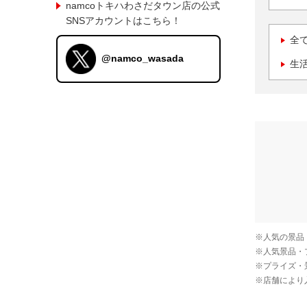
namcoトキハわさだタウン店の公式
SNSアカウントはこちら！
全
@namco_wasada
生