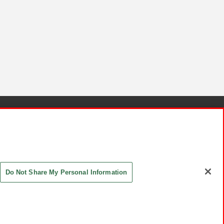
針と検証結果
お取引先さまとともに
お問い合わせ
Do Not Share My Personal Information
ASHIKI Co., Ltd. All Rights Reserved.