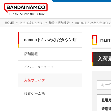
HOME
あそび場をさがす
施設・店舗検索
namcoトキハわさだタウ
na
namcoトキハわさだタウン店
店舗情報
入荷
イベント&ニュース
入荷プライズ
設置ゲーム機
登場
登場