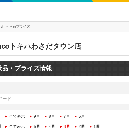
ン店
入荷プライズ
mcoトキハわさだタウン店
景品・プライズ情報
月
全て表示
9月
8月
7月
6月
週
全て表示
5週
4週
3週
2週
1週