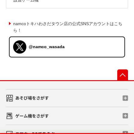
namcoトキハわさだタウン店の公式SNSアカウントはこち
ら！
@namco_wasada
先
あそび場をさがす
ゲーム機をさがす
スマホ・PCであそぶ