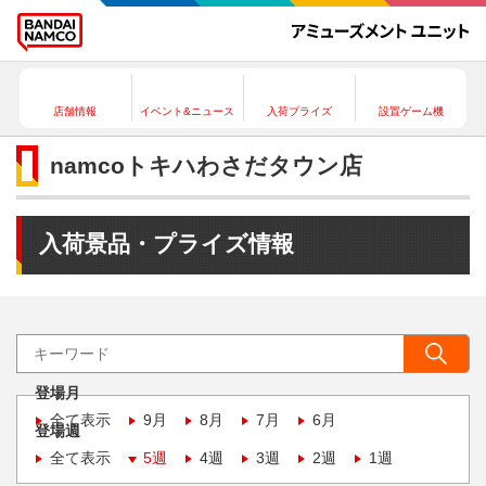
店舗情報
イベント&ニュース
入荷プライズ
設置ゲーム機
namcoトキハわさだタウン店
入荷景品・プライズ情報
登場月
全て表示
9月
8月
7月
6月
登場週
全て表示
5週
4週
3週
2週
1週