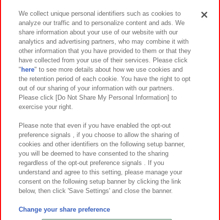
We collect unique personal identifiers such as cookies to
analyze our traffic and to personalize content and ads. We
イベント・キャンペーン
share information about your use of our website with our
analytics and advertising partners, who may combine it with
other information that you have provided to them or that they
have collected from your use of their services. Please click
"
here
" to see more details about how we use cookies and
関連会社
サステナビリティ
サイトポリシー
the retention period of each cookie. You have the right to opt
out of our sharing of your information with our partners.
プライバシーポリシー
ウェブアクセシビリティ方針と検証結果
Please click [Do Not Share My Personal Information] to
exercise your right.
お取引先さまとともに
食品のご提供について
カスタマーハラスメント対応方針
よくあるご質問・お問い合わせ
Please note that even if you have enabled the opt-out
preference signals , if you choose to allow the sharing of
cookies and other identifiers on the following setup banner,
you will be deemed to have consented to the sharing
regardless of the opt-out preference signals . If you
understand and agree to this setting, please manage your
consent on the following setup banner by clicking the link
below, then click 'Save Settings' and close the banner.
©Bandai Namco Amusement Inc.
©Bandai Namco Amusement Lab Inc.
Change your share preference
©Bandai Namco Experience Inc.