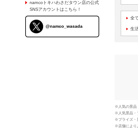
namcoトキハわさだタウン店の公式
SNSアカウントはこちら！
全
@namco_wasada
生