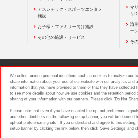
マ
アスレチック・スポーツエンタメ
リD
施設
湾
お子様・ファミリー向け施設
ーン
その他の施設・サービス
そ
関連会社
サステナビリティ
We collect unique personal identifiers such as cookies to analyze our t
share information about your use of our website with our analytics and 
information that you have provided to them or that they have collected f
食品のご提
to see more details about how we use cookies and the retention period o
sharing of your information with our partners. Please click [Do Not Shar
Please note that even if you have enabled the opt-out preference signals
and other identifiers on the following setup banner, you will be deemed 
opt-out preference signals . If you understand and agree to this setting
setup banner by clicking the link below, then click 'Save Settings' and c
©Bandai Namco Amusement Inc.
©Ba