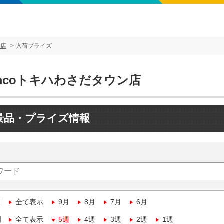
ン店
入荷プライズ
mcoトキハわさだタウン店
景品・プライズ情報
月
全て表示
9月
8月
7月
6月
週
全て表示
5週
4週
3週
2週
1週