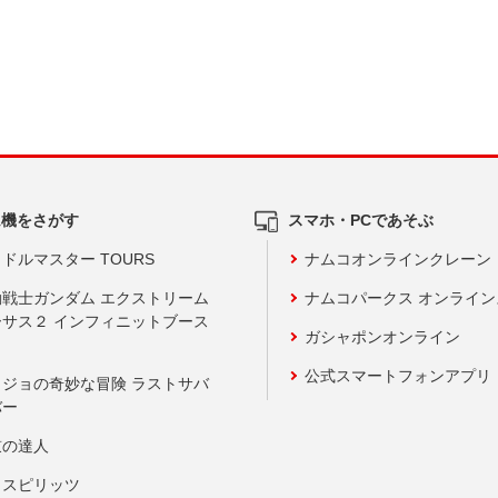
ム機をさがす
スマホ・PCであそぶ
ドルマスター TOURS
ナムコオンラインクレーン
動戦士ガンダム エクストリーム
ナムコパークス オンライ
ーサス２ インフィニットブース
ガシャポンオンライン
公式スマートフォンアプリ
ョジョの奇妙な冒険 ラストサバ
バー
鼓の達人
りスピリッツ