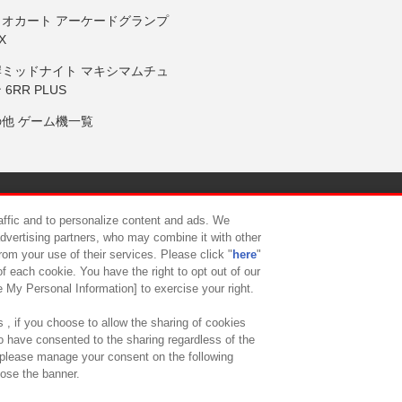
リオカート アーケードグランプ
X
岸ミッドナイト マキシマムチュ
 6RR PLUS
の他 ゲーム機一覧
サイトポリシー
プライバシーポリシー
ウェブアクセシビリティ方
raffic and to personalize content and ads. We
advertising partners, who may combine it with other
rom your use of their services. Please click "
here
"
供について
カスタマーハラスメント対応方針
よくあるご質問・
f each cookie. You have the right to opt out of our
e My Personal Information] to exercise your right.
 , if you choose to allow the sharing of cookies
to have consented to the sharing regardless of the
, please manage your consent on the following
lose the banner.
ndai Namco Amusement Lab Inc.
©Bandai Namco Experience Inc.
©HANAY