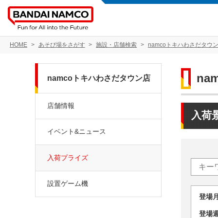
HOME
あそび場をさがす
施設・店舗検索
namcoトキハわさだタウ
na
namcoトキハわさだタウン店
店舗情報
入荷
イベント&ニュース
入荷プライズ
設置ゲーム機
登場
登場