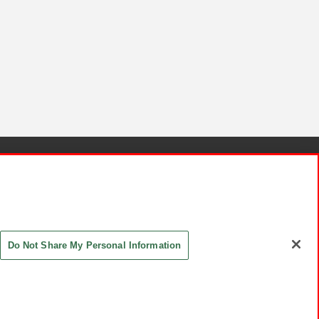
針と検証結果
お取引先さまとともに
お問い合わせ
Do Not Share My Personal Information
ASHIKI Co., Ltd. All Rights Reserved.