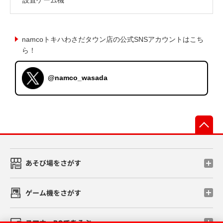
namcoトキハわさだタウン店の公式SNSアカウントはこち
ら！
@namco_wasada
先
あそび場をさがす
ゲーム機をさがす
スマホ・PCであそぶ