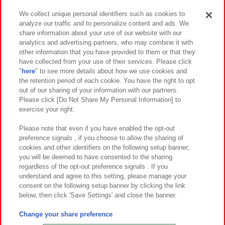
We collect unique personal identifiers such as cookies to
analyze our traffic and to personalize content and ads. We
イベント・キャンペーン
share information about your use of our website with our
analytics and advertising partners, who may combine it with
other information that you have provided to them or that they
have collected from your use of their services. Please click
"
here
" to see more details about how we use cookies and
関連会社
サステナビリティ
サイトポリシー
the retention period of each cookie. You have the right to opt
out of our sharing of your information with our partners.
プライバシーポリシー
ウェブアクセシビリティ方針と検証結果
Please click [Do Not Share My Personal Information] to
exercise your right.
お取引先さまとともに
食品のご提供について
カスタマーハラスメント対応方針
よくあるご質問・お問い合わせ
Please note that even if you have enabled the opt-out
preference signals , if you choose to allow the sharing of
cookies and other identifiers on the following setup banner,
you will be deemed to have consented to the sharing
regardless of the opt-out preference signals . If you
understand and agree to this setting, please manage your
consent on the following setup banner by clicking the link
below, then click 'Save Settings' and close the banner.
©Bandai Namco Amusement Inc.
©Bandai Namco Amusement Lab Inc.
Change your share preference
©Bandai Namco Experience Inc.