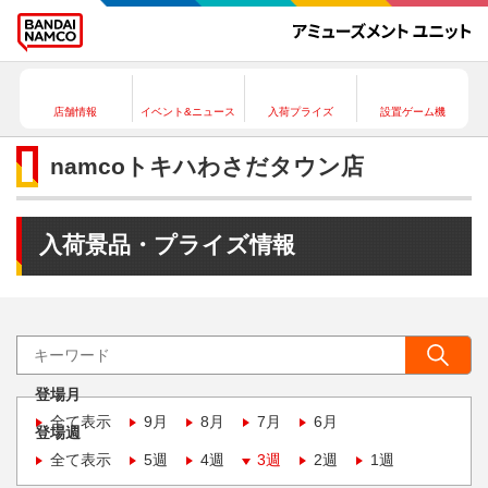
店舗情報
イベント&ニュース
入荷プライズ
設置ゲーム機
namcoトキハわさだタウン店
入荷景品・プライズ情報
登場月
全て表示
9月
8月
7月
6月
登場週
全て表示
5週
4週
3週
2週
1週