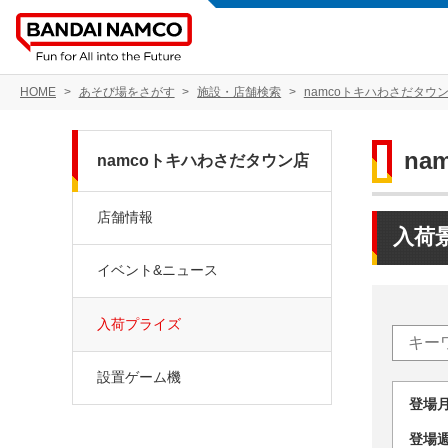
HOME
あそび場をさがす
施設・店舗検索
namcoトキハわさだタウ
na
namcoトキハわさだタウン店
店舗情報
入荷
イベント&ニュース
入荷プライズ
設置ゲーム機
登場
登場