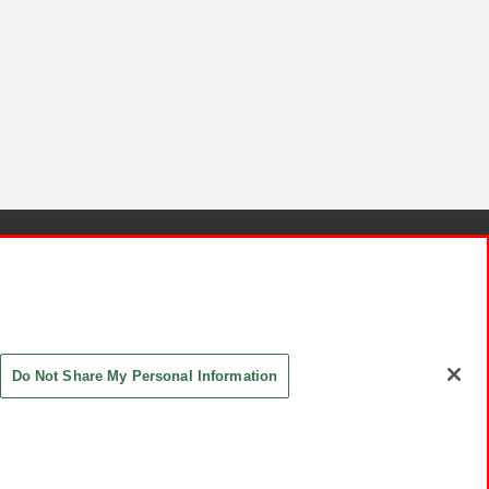
針と検証結果
お取引先さまとともに
お問い合わせ
Do Not Share My Personal Information
ASHIKI Co., Ltd. All Rights Reserved.