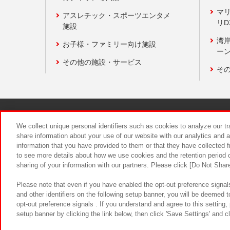
マ
アスレチック・スポーツエンタメ
リD
施設
湾
お子様・ファミリー向け施設
ーン
その他の施設・サービス
そ
関連会社
サステナビリティ
We collect unique personal identifiers such as cookies to analyze our t
share information about your use of our website with our analytics and 
information that you have provided to them or that they have collected f
食品のご提
to see more details about how we use cookies and the retention period o
sharing of your information with our partners. Please click [Do Not Shar
Please note that even if you have enabled the opt-out preference signals
and other identifiers on the following setup banner, you will be deemed 
opt-out preference signals . If you understand and agree to this setting
setup banner by clicking the link below, then click 'Save Settings' and c
©Bandai Namco Amusement Inc.
©Ba