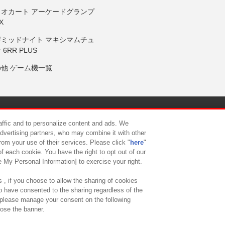
リオカート アーケードグランプ
X
岸ミッドナイト マキシマムチュ
 6RR PLUS
の他 ゲーム機一覧
サイトポリシー
プライバシーポリシー
ウェブアクセシビリティ方
raffic and to personalize content and ads. We
advertising partners, who may combine it with other
rom your use of their services. Please click "
here
"
供について
カスタマーハラスメント対応方針
よくあるご質問・
f each cookie. You have the right to opt out of our
e My Personal Information] to exercise your right.
 , if you choose to allow the sharing of cookies
to have consented to the sharing regardless of the
, please manage your consent on the following
lose the banner.
ndai Namco Amusement Lab Inc.
©Bandai Namco Experience Inc.
©HANAY