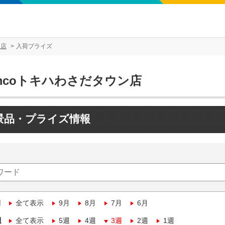
ン店
入荷プライズ
mcoトキハわさだタウン店
景品・プライズ情報
月
全て表示
9月
8月
7月
6月
週
全て表示
5週
4週
3週
2週
1週