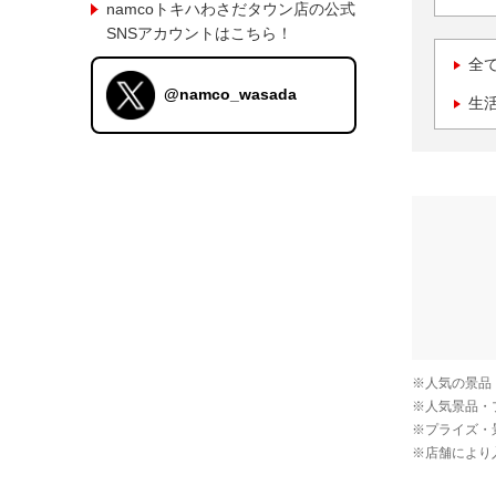
namcoトキハわさだタウン店の公式
SNSアカウントはこちら！
全
@namco_wasada
生