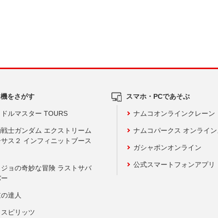
ム機をさがす
スマホ・PCであそぶ
ドルマスター TOURS
ナムコオンラインクレーン
動戦士ガンダム エクストリーム
ナムコパークス オンライ
ーサス２ インフィニットブース
ガシャポンオンライン
公式スマートフォンアプリ
ョジョの奇妙な冒険 ラストサバ
バー
鼓の達人
りスピリッツ