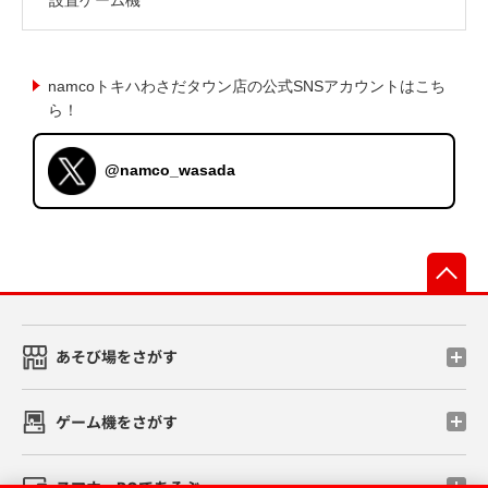
namcoトキハわさだタウン店の公式SNSアカウントはこち
ら！
@namco_wasada
先
あそび場をさがす
ゲーム機をさがす
スマホ・PCであそぶ