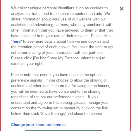
We collect unique personal identifiers such as cookies to
analyze our traffic and to personalize content and ads. We
イベント・キャンペーン
share information about your use of our website with our
analytics and advertising partners, who may combine it with
other information that you have provided to them or that they
have collected from your use of their services. Please click
"
here
" to see more details about how we use cookies and
関連会社
サステナビリティ
サイトポリシー
the retention period of each cookie. You have the right to opt
out of our sharing of your information with our partners.
プライバシーポリシー
ウェブアクセシビリティ方針と検証結果
Please click [Do Not Share My Personal Information] to
exercise your right.
お取引先さまとともに
食品のご提供について
カスタマーハラスメント対応方針
よくあるご質問・お問い合わせ
Please note that even if you have enabled the opt-out
preference signals , if you choose to allow the sharing of
cookies and other identifiers on the following setup banner,
you will be deemed to have consented to the sharing
regardless of the opt-out preference signals . If you
understand and agree to this setting, please manage your
consent on the following setup banner by clicking the link
below, then click 'Save Settings' and close the banner.
©Bandai Namco Amusement Inc.
©Bandai Namco Amusement Lab Inc.
Change your share preference
©Bandai Namco Experience Inc.