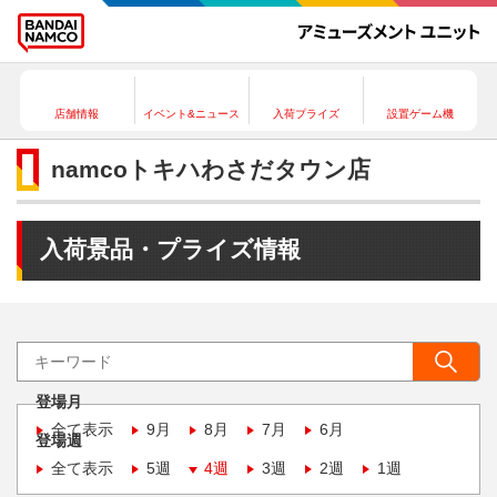
店舗情報
イベント&ニュース
入荷プライズ
設置ゲーム機
namcoトキハわさだタウン店
入荷景品・プライズ情報
登場月
全て表示
9月
8月
7月
6月
登場週
全て表示
5週
4週
3週
2週
1週