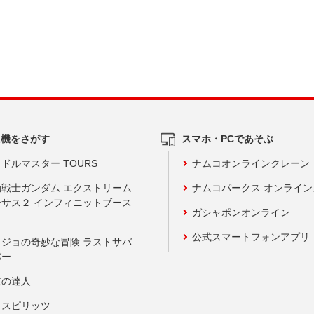
ム機をさがす
スマホ・PCであそぶ
ドルマスター TOURS
ナムコオンラインクレーン
動戦士ガンダム エクストリーム
ナムコパークス オンライ
ーサス２ インフィニットブース
ガシャポンオンライン
公式スマートフォンアプリ
ョジョの奇妙な冒険 ラストサバ
バー
鼓の達人
りスピリッツ