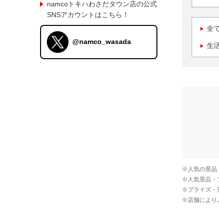
namcoトキハわさだタウン店の公式
SNSアカウントはこちら！
全
@namco_wasada
生