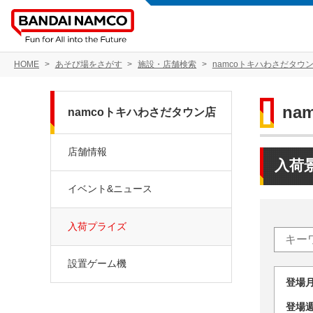
HOME
あそび場をさがす
施設・店舗検索
namcoトキハわさだタウ
na
namcoトキハわさだタウン店
店舗情報
入荷
イベント&ニュース
入荷プライズ
設置ゲーム機
登場
登場