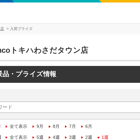
ン店
入荷プライズ
mcoトキハわさだタウン店
景品・プライズ情報
月
全て表示
9月
8月
7月
6月
週
全て表示
5週
4週
3週
2週
1週