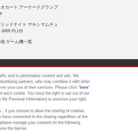
リオカート アーケードグランプ
X
岸ミッドナイト マキシマムチュ
 6RR PLUS
の他 ゲーム機一覧
サイトポリシー
プライバシーポリシー
ウェブアクセシビリティ方
raffic and to personalize content and ads. We
advertising partners, who may combine it with other
rom your use of their services. Please click "
here
"
供について
カスタマーハラスメント対応方針
よくあるご質問・
f each cookie. You have the right to opt out of our
e My Personal Information] to exercise your right.
 , if you choose to allow the sharing of cookies
to have consented to the sharing regardless of the
, please manage your consent on the following
lose the banner.
ndai Namco Amusement Lab Inc.
©Bandai Namco Experience Inc.
©HANAY