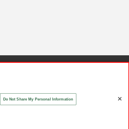
針と検証結果
お取引先さまとともに
お問い合わせ
Do Not Share My Personal Information
ASHIKI Co., Ltd. All Rights Reserved.