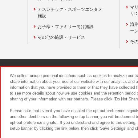
マ
アスレチック・スポーツエンタメ
リD
施設
湾
お子様・ファミリー向け施設
ーン
その他の施設・サービス
そ
関連会社
サステナビリティ
We collect unique personal identifiers such as cookies to analyze our t
share information about your use of our website with our analytics and 
information that you have provided to them or that they have collected f
食品のご提
to see more details about how we use cookies and the retention period o
sharing of your information with our partners. Please click [Do Not Shar
Please note that even if you have enabled the opt-out preference signals
and other identifiers on the following setup banner, you will be deemed 
opt-out preference signals . If you understand and agree to this setting
setup banner by clicking the link below, then click 'Save Settings' and c
©Bandai Namco Amusement Inc.
©Ba