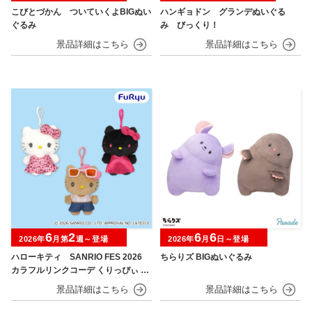
こびとづかん ついていくよBIGぬい
ハンギョドン グランデぬいぐる
ぐるみ
み びっくり！
6
2
6
6
2026年
月第
週～登場
2026年
月
日～登場
ハローキティ SANRIO FES 2026
ちらりズ BIGぬいぐるみ
カラフルリンクコーデ くりっぴぃ ぬ
いぐるみ