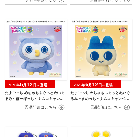
6
12
6
12
2026年
月
日～登場
2026年
月
日～登場
たまごっち めちゃもふぐっとぬいぐ
たまごっち めちゃもふぐっとぬいぐ
るみ～ほーほっち～ナムコキャンペ
るみ～まめっち～ナムコキャンペー
ーン
ン