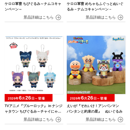
ケロロ軍曹 ちびぐるみ～ナムコキャ
ケロロ軍曹 めちゃもふぐっとぬいぐ
ンペーン～
るみ－ナムコキャンペーン－
6
26
6
26
2026年
月
日～登場
2026年
月
日～登場
TVアニメ『ブルーロック』 in ナンジ
えいが『それいけ！アンパンマン
ャタウン ちびぐるみ～チャイにゃFe
パンタンと約束の星』 ぬいぐるみ
s～