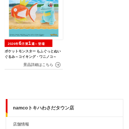
6
1
2026年
月第
週～登場
ポケットモンスター もふぐっとぬい
ぐるみ～コイキング・ワニノコ～
namcoトキハわさだタウン店
店舗情報