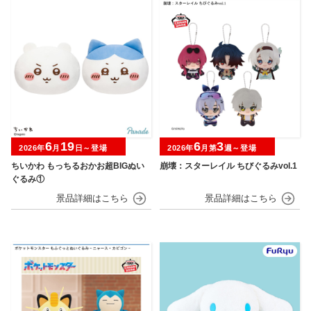
6
19
6
3
2026年
月
日～登場
2026年
月第
週～登場
ちいかわ もっちるおかお超BIGぬい
崩壊：スターレイル ちびぐるみvol.1
ぐるみ①