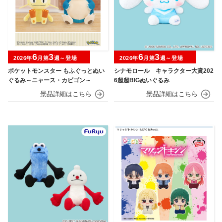
6
3
6
3
2026年
月第
週～登場
2026年
月第
週～登場
ポケットモンスター もふぐっとぬい
シナモロール キャラクター大賞202
ぐるみ～ニャース・カビゴン～
6超超BIGぬいぐるみ