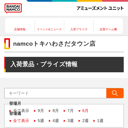
店舗情報
イベント&ニュース
入荷プライズ
設置ゲーム機
namcoトキハわさだタウン店
入荷景品・プライズ情報
登場月
全て表示
9月
8月
7月
6月
登場週
全て表示
5週
4週
3週
2週
1週