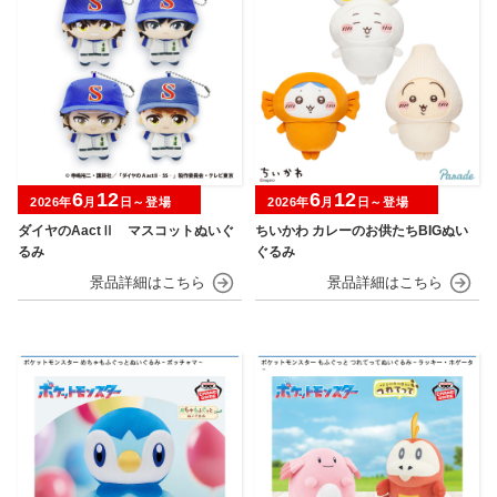
6
12
6
12
2026年
月
日～登場
2026年
月
日～登場
ダイヤのAactⅡ マスコットぬいぐ
ちいかわ カレーのお供たちBIGぬい
るみ
ぐるみ