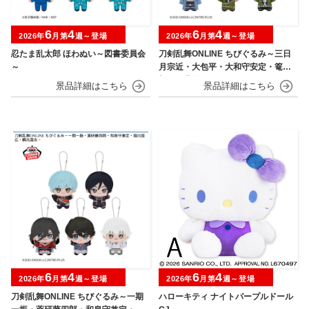
6
4
6
4
2026年
月第
週～登場
2026年
月第
週～登場
忍たま乱太郎 ほわぬい～図書委員会
刀剣乱舞ONLINE ちびぐるみ～三日
～
月宗近・大包平・大和守安定・篭手
切江・豊前江～
6
4
6
4
2026年
月第
週～登場
2026年
月第
週～登場
刀剣乱舞ONLINE ちびぐるみ～一期
ハローキティ ナイトパープルドール