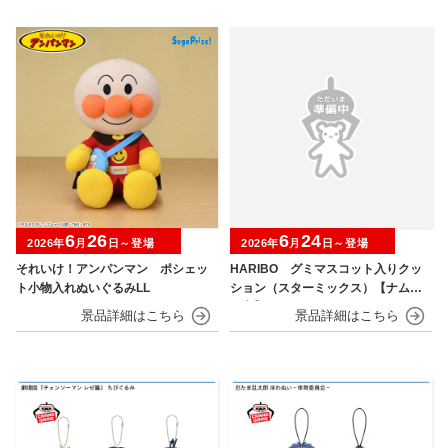
6
26
6
24
2026年
月
日～登場
2026年
月
日～登場
それいけ！アンパンマン ポシェッ
HARIBO グミマスコット入りクッ
ト小物入れぬいぐるみLL
ション（スターミックス）【ナムコ
限定】