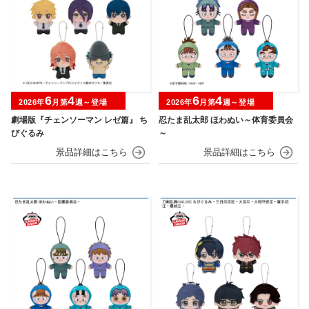
6
4
6
4
2026年
月第
週～登場
2026年
月第
週～登場
劇場版『チェンソーマン レゼ篇』 ち
忍たま乱太郎 ほわぬい～体育委員会
びぐるみ
～