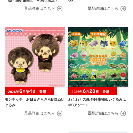
一振・薬研藤四郎・和泉守兼定・堀
GJ
川国広・鶴丸国永～
6
4
6
20
2026年
月第
週～登場
2026年
月
日～登場
モンチッチ お目目きらきらBIGぬい
わくわくの森 危険生物ぬいぐるみ L
ぐるみ
MCアソート