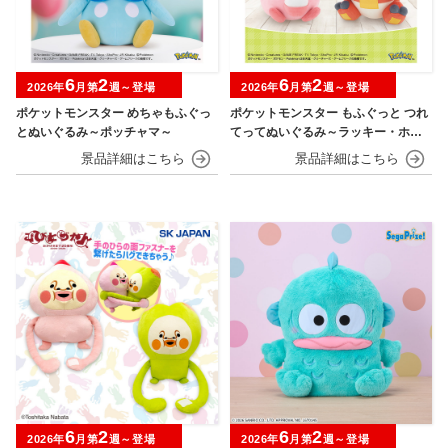
6
2
6
2
2026年
月第
週～登場
2026年
月第
週～登場
ポケットモンスター めちゃもふぐっ
ポケットモンスター もふぐっと つれ
とぬいぐるみ～ポッチャマ～
てってぬいぐるみ～ラッキー・ホゲ
ータ～
6
2
6
2
2026年
月第
週～登場
2026年
月第
週～登場