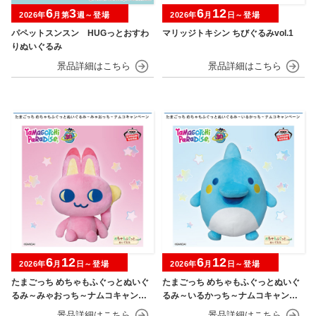
6
3
6
12
2026年
月第
週～登場
2026年
月
日～登場
パペットスンスン HUGっとおすわ
マリッジトキシン ちびぐるみvol.1
りぬいぐるみ
6
12
6
12
2026年
月
日～登場
2026年
月
日～登場
たまごっち めちゃもふぐっとぬいぐ
たまごっち めちゃもふぐっとぬいぐ
るみ～みゃおっち～ナムコキャンペ
るみ～いるかっち～ナムコキャンペ
ーン
ーン