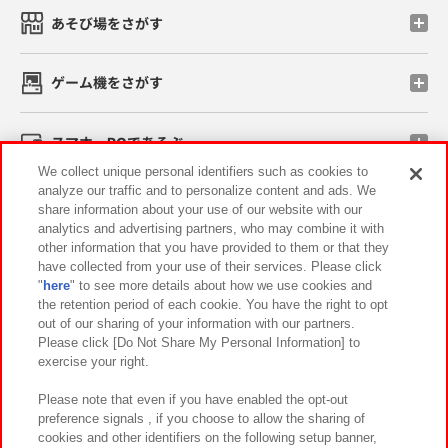
あそび場をさがす
ゲーム機をさがす
スマホ・PCであそぶ
We collect unique personal identifiers such as cookies to
analyze our traffic and to personalize content and ads. We
イベント・キャンペーン
share information about your use of our website with our
analytics and advertising partners, who may combine it with
other information that you have provided to them or that they
have collected from your use of their services. Please click
"
here
" to see more details about how we use cookies and
関連会社
サステナビリティ
サイトポリシー
the retention period of each cookie. You have the right to opt
out of our sharing of your information with our partners.
プライバシーポリシー
ウェブアクセシビリティ方針と検証結果
Please click [Do Not Share My Personal Information] to
exercise your right.
お取引先さまとともに
食品のご提供について
カスタマーハラスメント対応方針
よくあるご質問・お問い合わせ
Please note that even if you have enabled the opt-out
preference signals , if you choose to allow the sharing of
cookies and other identifiers on the following setup banner,