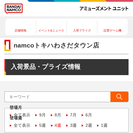
店舗情報
イベント&ニュース
入荷プライズ
設置ゲーム機
namcoトキハわさだタウン店
入荷景品・プライズ情報
登場月
全て表示
9月
8月
7月
6月
登場週
全て表示
5週
4週
3週
2週
1週