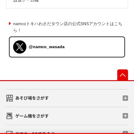
namcoトキハわさだタウン店の公式SNSアカウントはこち
ら！
@namco_wasada
先
あそび場をさがす
ゲーム機をさがす
スマホ・PCであそぶ