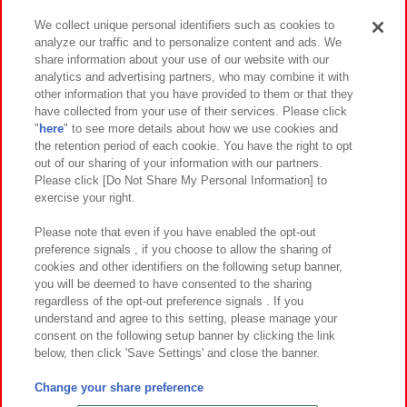
We collect unique personal identifiers such as cookies to
analyze our traffic and to personalize content and ads. We
イベント・キャンペーン
share information about your use of our website with our
analytics and advertising partners, who may combine it with
other information that you have provided to them or that they
have collected from your use of their services. Please click
"
here
" to see more details about how we use cookies and
関連会社
サステナビリティ
サイトポリシー
the retention period of each cookie. You have the right to opt
out of our sharing of your information with our partners.
プライバシーポリシー
ウェブアクセシビリティ方針と検証結果
Please click [Do Not Share My Personal Information] to
exercise your right.
お取引先さまとともに
食品のご提供について
カスタマーハラスメント対応方針
よくあるご質問・お問い合わせ
Please note that even if you have enabled the opt-out
preference signals , if you choose to allow the sharing of
cookies and other identifiers on the following setup banner,
you will be deemed to have consented to the sharing
regardless of the opt-out preference signals . If you
understand and agree to this setting, please manage your
consent on the following setup banner by clicking the link
below, then click 'Save Settings' and close the banner.
©Bandai Namco Amusement Inc.
©Bandai Namco Amusement Lab Inc.
Change your share preference
©Bandai Namco Experience Inc.