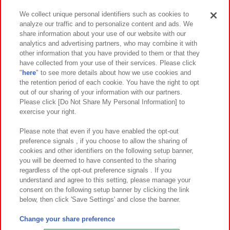
We collect unique personal identifiers such as cookies to
analyze our traffic and to personalize content and ads. We
イベント・キャンペーン
share information about your use of our website with our
analytics and advertising partners, who may combine it with
other information that you have provided to them or that they
have collected from your use of their services. Please click
"
here
" to see more details about how we use cookies and
関連会社
サステナビリティ
サイトポリシー
the retention period of each cookie. You have the right to opt
out of our sharing of your information with our partners.
プライバシーポリシー
ウェブアクセシビリティ方針と検証結果
Please click [Do Not Share My Personal Information] to
exercise your right.
お取引先さまとともに
食品のご提供について
カスタマーハラスメント対応方針
よくあるご質問・お問い合わせ
Please note that even if you have enabled the opt-out
preference signals , if you choose to allow the sharing of
cookies and other identifiers on the following setup banner,
you will be deemed to have consented to the sharing
regardless of the opt-out preference signals . If you
understand and agree to this setting, please manage your
consent on the following setup banner by clicking the link
below, then click 'Save Settings' and close the banner.
©Bandai Namco Amusement Inc.
©Bandai Namco Amusement Lab Inc.
Change your share preference
©Bandai Namco Experience Inc.