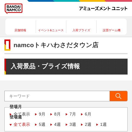
店舗情報
イベント&ニュース
入荷プライズ
設置ゲーム機
namcoトキハわさだタウン店
入荷景品・プライズ情報
登場月
全て表示
9月
8月
7月
6月
登場週
全て表示
5週
4週
3週
2週
1週