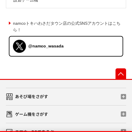
namcoトキハわさだタウン店の公式SNSアカウントはこち
ら！
@namco_wasada
先
あそび場をさがす
ゲーム機をさがす
スマホ・PCであそぶ