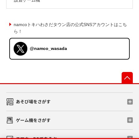
namcoトキハわさだタウン店の公式SNSアカウントはこち
ら！
@namco_wasada
先
あそび場をさがす
ゲーム機をさがす
スマホ・PCであそぶ