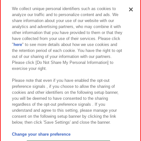
We collect unique personal identifiers such as cookies to
analyze our traffic and to personalize content and ads. We
イベント・キャンペーン
share information about your use of our website with our
analytics and advertising partners, who may combine it with
other information that you have provided to them or that they
have collected from your use of their services. Please click
"
here
" to see more details about how we use cookies and
関連会社
サステナビリティ
サイトポリシー
the retention period of each cookie. You have the right to opt
out of our sharing of your information with our partners.
プライバシーポリシー
ウェブアクセシビリティ方針と検証結果
Please click [Do Not Share My Personal Information] to
exercise your right.
お取引先さまとともに
食品のご提供について
カスタマーハラスメント対応方針
よくあるご質問・お問い合わせ
Please note that even if you have enabled the opt-out
preference signals , if you choose to allow the sharing of
cookies and other identifiers on the following setup banner,
you will be deemed to have consented to the sharing
regardless of the opt-out preference signals . If you
understand and agree to this setting, please manage your
consent on the following setup banner by clicking the link
below, then click 'Save Settings' and close the banner.
©Bandai Namco Amusement Inc.
©Bandai Namco Amusement Lab Inc.
Change your share preference
©Bandai Namco Experience Inc.