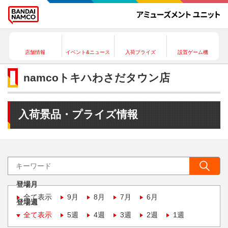
店舗情報
イベント&ニュース
入荷プライズ
設置ゲーム機
namcoトキハわさだタウン店
入荷景品・プライズ情報
登場月
全て表示
9月
8月
7月
6月
登場週
全て表示
5週
4週
3週
2週
1週