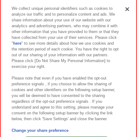
We collect unique personal identifiers such as cookies to
analyze our traffic and to personalize content and ads. We
イベント・キャンペーン
share information about your use of our website with our
analytics and advertising partners, who may combine it with
other information that you have provided to them or that they
have collected from your use of their services. Please click
"
here
" to see more details about how we use cookies and
関連会社
サステナビリティ
サイトポリシー
the retention period of each cookie. You have the right to opt
out of our sharing of your information with our partners.
プライバシーポリシー
ウェブアクセシビリティ方針と検証結果
Please click [Do Not Share My Personal Information] to
exercise your right.
お取引先さまとともに
食品のご提供について
カスタマーハラスメント対応方針
よくあるご質問・お問い合わせ
Please note that even if you have enabled the opt-out
preference signals , if you choose to allow the sharing of
cookies and other identifiers on the following setup banner,
you will be deemed to have consented to the sharing
regardless of the opt-out preference signals . If you
understand and agree to this setting, please manage your
consent on the following setup banner by clicking the link
below, then click 'Save Settings' and close the banner.
©Bandai Namco Amusement Inc.
©Bandai Namco Amusement Lab Inc.
Change your share preference
©Bandai Namco Experience Inc.