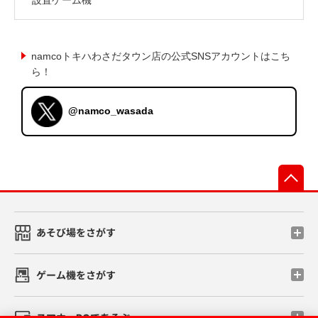
namcoトキハわさだタウン店の公式SNSアカウントはこち
ら！
@namco_wasada
先
あそび場をさがす
ゲーム機をさがす
スマホ・PCであそぶ