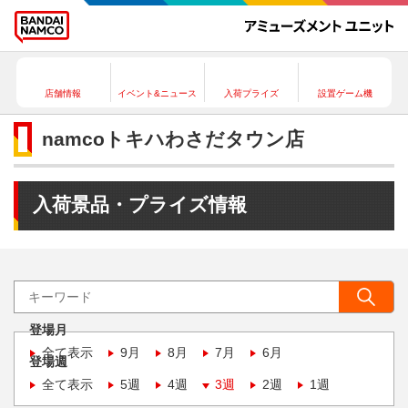
店舗情報
イベント&ニュース
入荷プライズ
設置ゲーム機
namcoトキハわさだタウン店
入荷景品・プライズ情報
登場月
全て表示
9月
8月
7月
6月
登場週
全て表示
5週
4週
3週
2週
1週