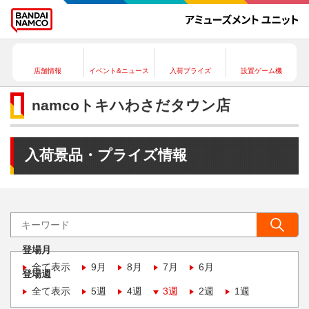
店舗情報
イベント&ニュース
入荷プライズ
設置ゲーム機
namcoトキハわさだタウン店
入荷景品・プライズ情報
登場月
全て表示
9月
8月
7月
6月
登場週
全て表示
5週
4週
3週
2週
1週