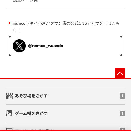
namcoトキハわさだタウン店の公式SNSアカウントはこち
ら！
@namco_wasada
先
あそび場をさがす
ゲーム機をさがす
スマホ・PCであそぶ