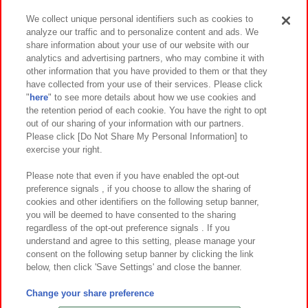
We collect unique personal identifiers such as cookies to
analyze our traffic and to personalize content and ads. We
イベント・キャンペーン
share information about your use of our website with our
analytics and advertising partners, who may combine it with
other information that you have provided to them or that they
have collected from your use of their services. Please click
"
here
" to see more details about how we use cookies and
関連会社
サステナビリティ
サイトポリシー
the retention period of each cookie. You have the right to opt
out of our sharing of your information with our partners.
プライバシーポリシー
ウェブアクセシビリティ方針と検証結果
Please click [Do Not Share My Personal Information] to
exercise your right.
お取引先さまとともに
食品のご提供について
カスタマーハラスメント対応方針
よくあるご質問・お問い合わせ
Please note that even if you have enabled the opt-out
preference signals , if you choose to allow the sharing of
cookies and other identifiers on the following setup banner,
you will be deemed to have consented to the sharing
regardless of the opt-out preference signals . If you
understand and agree to this setting, please manage your
consent on the following setup banner by clicking the link
below, then click 'Save Settings' and close the banner.
©Bandai Namco Amusement Inc.
©Bandai Namco Amusement Lab Inc.
Change your share preference
©Bandai Namco Experience Inc.