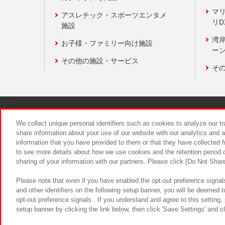
マ
アスレチック・スポーツエンタメ
リD
施設
湾
お子様・ファミリー向け施設
ーン
その他の施設・サービス
そ
関連会社
サステナビリティ
We collect unique personal identifiers such as cookies to analyze our t
share information about your use of our website with our analytics and 
information that you have provided to them or that they have collected f
食品のご提
to see more details about how we use cookies and the retention period o
sharing of your information with our partners. Please click [Do Not Shar
Please note that even if you have enabled the opt-out preference signals
and other identifiers on the following setup banner, you will be deemed 
opt-out preference signals . If you understand and agree to this setting
setup banner by clicking the link below, then click 'Save Settings' and c
©Bandai Namco Amusement Inc.
©Ba