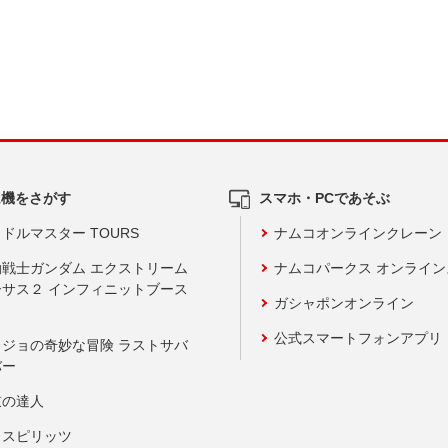
ム機をさがす
スマホ・PCであそぶ
ドルマスター TOURS
ナムコオンラインクレーン
動戦士ガンダム エクストリーム
ナムコパークス オンライ
ーサス２ インフィニットブース
ガシャポンオンライン
公式スマートフォンアプリ
ョジョの奇妙な冒険 ラストサバ
バー
鼓の達人
りスピリッツ