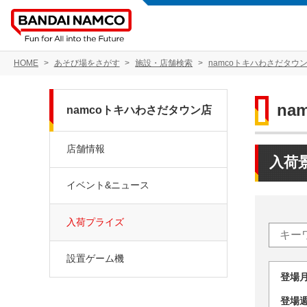
HOME
あそび場をさがす
施設・店舗検索
namcoトキハわさだタウ
na
namcoトキハわさだタウン店
店舗情報
入荷
イベント&ニュース
入荷プライズ
設置ゲーム機
登場
登場