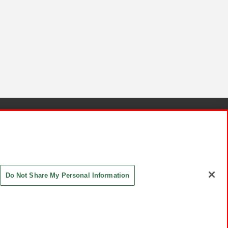
針と検証結果
お取引先さまとともに
お問い合わせ
Do Not Share My Personal Information
ASHIKI Co., Ltd. All Rights Reserved.