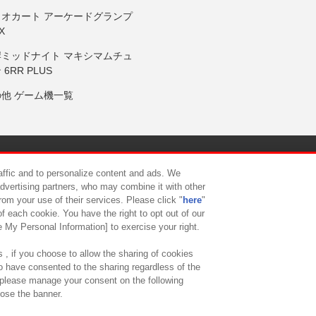
リオカート アーケードグランプ
X
岸ミッドナイト マキシマムチュ
 6RR PLUS
の他 ゲーム機一覧
サイトポリシー
プライバシーポリシー
ウェブアクセシビリティ方
raffic and to personalize content and ads. We
advertising partners, who may combine it with other
rom your use of their services. Please click "
here
"
供について
カスタマーハラスメント対応方針
よくあるご質問・
f each cookie. You have the right to opt out of our
e My Personal Information] to exercise your right.
 , if you choose to allow the sharing of cookies
to have consented to the sharing regardless of the
, please manage your consent on the following
lose the banner.
ndai Namco Amusement Lab Inc.
©Bandai Namco Experience Inc.
©HANAY