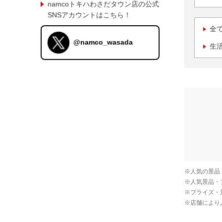
namcoトキハわさだタウン店の公式
SNSアカウントはこちら！
全
@namco_wasada
生