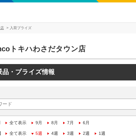
ン店
入荷プライズ
mcoトキハわさだタウン店
景品・プライズ情報
月
全て表示
9月
8月
7月
6月
週
全て表示
5週
4週
3週
2週
1週