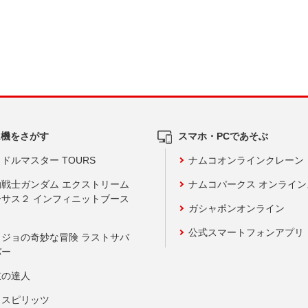
ム機をさがす
スマホ・PCであそぶ
ドルマスター TOURS
ナムコオンラインクレーン
動戦士ガンダム エクストリーム
ナムコパークス オンライ
ーサス２ インフィニットブース
ガシャポンオンライン
公式スマートフォンアプリ
ョジョの奇妙な冒険 ラストサバ
バー
鼓の達人
りスピリッツ