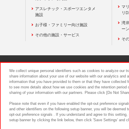
マ
アスレチック・スポーツエンタメ
リD
施設
湾
お子様・ファミリー向け施設
ーン
その他の施設・サービス
そ
関連会社
サステナビリティ
We collect unique personal identifiers such as cookies to analyze our t
share information about your use of our website with our analytics and 
information that you have provided to them or that they have collected f
食品のご提
to see more details about how we use cookies and the retention period o
sharing of your information with our partners. Please click [Do Not Shar
Please note that even if you have enabled the opt-out preference signals
and other identifiers on the following setup banner, you will be deemed 
opt-out preference signals . If you understand and agree to this setting
setup banner by clicking the link below, then click 'Save Settings' and c
©Bandai Namco Amusement Inc.
©Ba