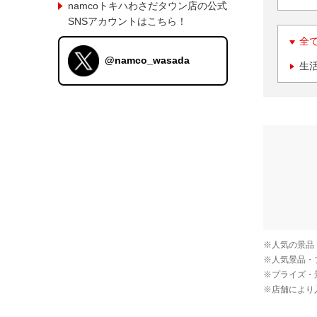
namcoトキハわさだタウン店の公式
SNSアカウントはこちら！
全
@namco_wasada
生