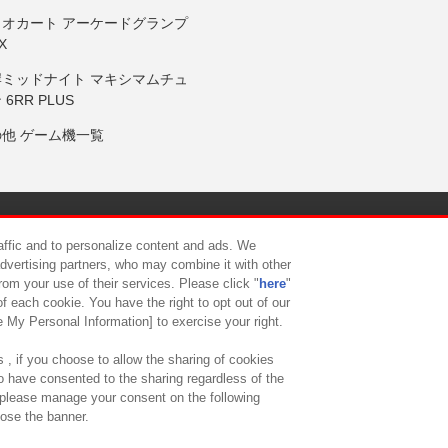
リオカート アーケードグランプ
X
岸ミッドナイト マキシマムチュ
 6RR PLUS
の他 ゲーム機一覧
サイトポリシー
プライバシーポリシー
ウェブアクセシビリティ方
raffic and to personalize content and ads. We
advertising partners, who may combine it with other
rom your use of their services. Please click "
here
"
供について
カスタマーハラスメント対応方針
よくあるご質問・
f each cookie. You have the right to opt out of our
e My Personal Information] to exercise your right.
 , if you choose to allow the sharing of cookies
to have consented to the sharing regardless of the
, please manage your consent on the following
lose the banner.
ndai Namco Amusement Lab Inc.
©Bandai Namco Experience Inc.
©HANAY