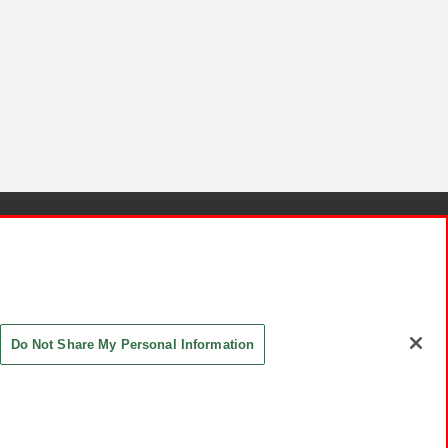
針と検証結果
お取引先さまとともに
お問い合わせ
Do Not Share My Personal Information
ASHIKI Co., Ltd. All Rights Reserved.