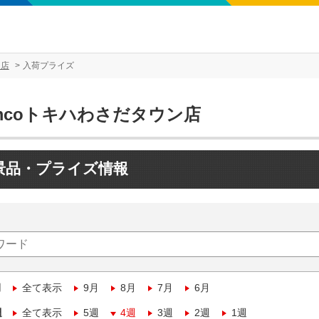
ン店
入荷プライズ
mcoトキハわさだタウン店
景品・プライズ情報
月
全て表示
9月
8月
7月
6月
週
全て表示
5週
4週
3週
2週
1週