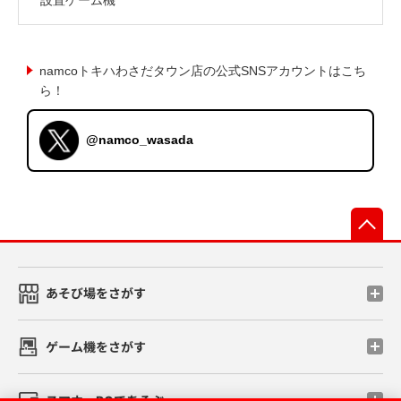
namcoトキハわさだタウン店の公式SNSアカウントはこち
ら！
@namco_wasada
先
あそび場をさがす
ゲーム機をさがす
スマホ・PCであそぶ