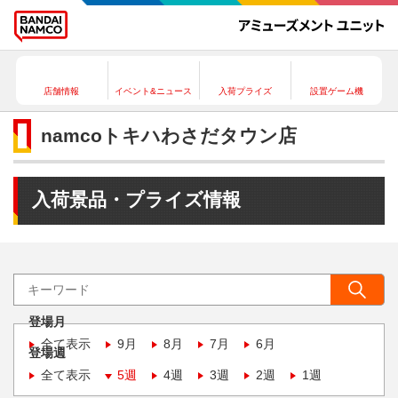
店舗情報
イベント&ニュース
入荷プライズ
設置ゲーム機
namcoトキハわさだタウン店
入荷景品・プライズ情報
登場月
全て表示
9月
8月
7月
6月
登場週
全て表示
5週
4週
3週
2週
1週