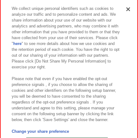
We collect unique personal identifiers such as cookies to
analyze our traffic and to personalize content and ads. We
イベント・キャンペーン
share information about your use of our website with our
analytics and advertising partners, who may combine it with
other information that you have provided to them or that they
have collected from your use of their services. Please click
"
here
" to see more details about how we use cookies and
関連会社
サステナビリティ
サイトポリシー
the retention period of each cookie. You have the right to opt
out of our sharing of your information with our partners.
プライバシーポリシー
ウェブアクセシビリティ方針と検証結果
Please click [Do Not Share My Personal Information] to
exercise your right.
お取引先さまとともに
食品のご提供について
カスタマーハラスメント対応方針
よくあるご質問・お問い合わせ
Please note that even if you have enabled the opt-out
preference signals , if you choose to allow the sharing of
cookies and other identifiers on the following setup banner,
you will be deemed to have consented to the sharing
regardless of the opt-out preference signals . If you
understand and agree to this setting, please manage your
consent on the following setup banner by clicking the link
below, then click 'Save Settings' and close the banner.
©Bandai Namco Amusement Inc.
©Bandai Namco Amusement Lab Inc.
Change your share preference
©Bandai Namco Experience Inc.