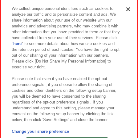
We collect unique personal identifiers such as cookies to
analyze our traffic and to personalize content and ads. We
イベント・キャンペーン
share information about your use of our website with our
analytics and advertising partners, who may combine it with
other information that you have provided to them or that they
have collected from your use of their services. Please click
"
here
" to see more details about how we use cookies and
関連会社
サステナビリティ
サイトポリシー
the retention period of each cookie. You have the right to opt
out of our sharing of your information with our partners.
プライバシーポリシー
ウェブアクセシビリティ方針と検証結果
Please click [Do Not Share My Personal Information] to
exercise your right.
お取引先さまとともに
食品のご提供について
カスタマーハラスメント対応方針
よくあるご質問・お問い合わせ
Please note that even if you have enabled the opt-out
preference signals , if you choose to allow the sharing of
cookies and other identifiers on the following setup banner,
you will be deemed to have consented to the sharing
regardless of the opt-out preference signals . If you
understand and agree to this setting, please manage your
consent on the following setup banner by clicking the link
below, then click 'Save Settings' and close the banner.
©Bandai Namco Amusement Inc.
©Bandai Namco Amusement Lab Inc.
Change your share preference
©Bandai Namco Experience Inc.