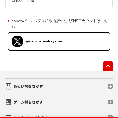
namcoパームシティ和歌山店の公式SNSアカウントはこち
ら！
@namco_wakayama
先
あそび場をさがす
ゲーム機をさがす
スマホ・PCであそぶ