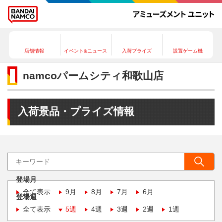
店舗情報
イベント&ニュース
入荷プライズ
設置ゲーム機
namcoパームシティ和歌山店
入荷景品・プライズ情報
登場月
全て表示
9月
8月
7月
6月
登場週
全て表示
5週
4週
3週
2週
1週