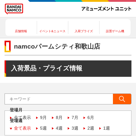
店舗情報
イベント&ニュース
入荷プライズ
設置ゲーム機
namcoパームシティ和歌山店
入荷景品・プライズ情報
登場月
全て表示
9月
8月
7月
6月
登場週
全て表示
5週
4週
3週
2週
1週