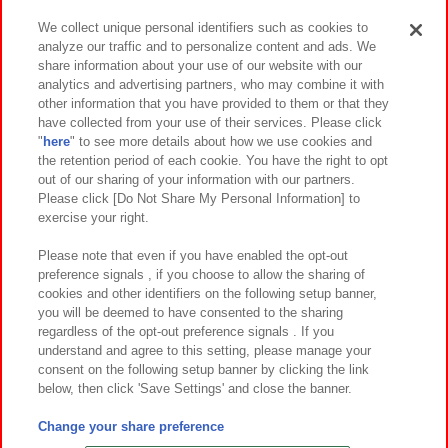
We collect unique personal identifiers such as cookies to
analyze our traffic and to personalize content and ads. We
イベント・キャンペーン
share information about your use of our website with our
analytics and advertising partners, who may combine it with
other information that you have provided to them or that they
have collected from your use of their services. Please click
"
here
" to see more details about how we use cookies and
関連会社
サステナビリティ
サイトポリシー
the retention period of each cookie. You have the right to opt
out of our sharing of your information with our partners.
プライバシーポリシー
ウェブアクセシビリティ方針と検証結果
Please click [Do Not Share My Personal Information] to
exercise your right.
お取引先さまとともに
食品のご提供について
カスタマーハラスメント対応方針
よくあるご質問・お問い合わせ
Please note that even if you have enabled the opt-out
preference signals , if you choose to allow the sharing of
cookies and other identifiers on the following setup banner,
you will be deemed to have consented to the sharing
regardless of the opt-out preference signals . If you
understand and agree to this setting, please manage your
consent on the following setup banner by clicking the link
below, then click 'Save Settings' and close the banner.
©Bandai Namco Amusement Inc.
©Bandai Namco Amusement Lab Inc.
Change your share preference
©Bandai Namco Experience Inc.