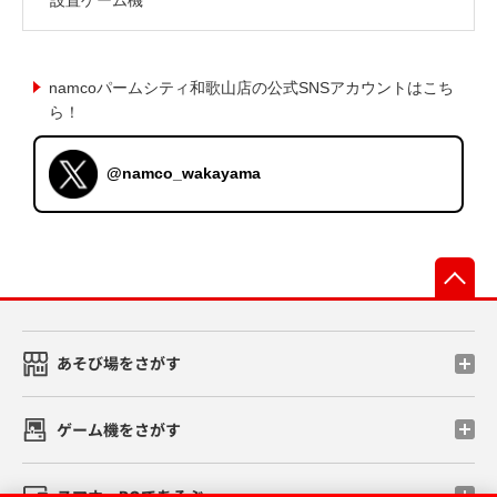
namcoパームシティ和歌山店の公式SNSアカウントはこち
ら！
@namco_wakayama
先
あそび場をさがす
ゲーム機をさがす
スマホ・PCであそぶ