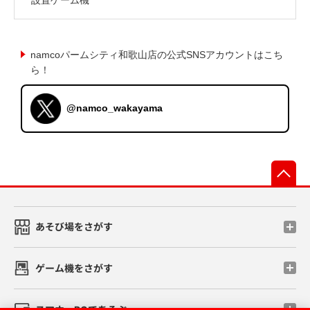
namcoパームシティ和歌山店の公式SNSアカウントはこち
ら！
@namco_wakayama
先
あそび場をさがす
ゲーム機をさがす
スマホ・PCであそぶ