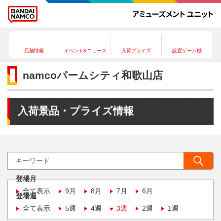
店舗情報
イベント&ニュース
入荷プライズ
設置ゲーム機
namcoパームシティ和歌山店
入荷景品・プライズ情報
登場月
全て表示
9月
8月
7月
6月
登場週
全て表示
5週
4週
3週
2週
1週