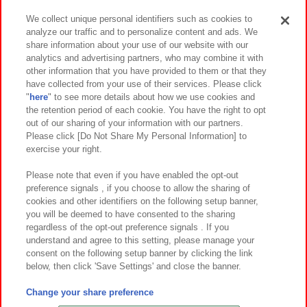
We collect unique personal identifiers such as cookies to
analyze our traffic and to personalize content and ads. We
イベント・キャンペーン
share information about your use of our website with our
analytics and advertising partners, who may combine it with
other information that you have provided to them or that they
have collected from your use of their services. Please click
"
here
" to see more details about how we use cookies and
関連会社
サステナビリティ
サイトポリシー
the retention period of each cookie. You have the right to opt
out of our sharing of your information with our partners.
プライバシーポリシー
ウェブアクセシビリティ方針と検証結果
Please click [Do Not Share My Personal Information] to
exercise your right.
お取引先さまとともに
食品のご提供について
カスタマーハラスメント対応方針
よくあるご質問・お問い合わせ
Please note that even if you have enabled the opt-out
preference signals , if you choose to allow the sharing of
cookies and other identifiers on the following setup banner,
you will be deemed to have consented to the sharing
regardless of the opt-out preference signals . If you
understand and agree to this setting, please manage your
consent on the following setup banner by clicking the link
below, then click 'Save Settings' and close the banner.
©Bandai Namco Amusement Inc.
©Bandai Namco Amusement Lab Inc.
Change your share preference
©Bandai Namco Experience Inc.